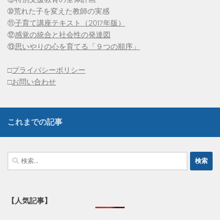
➉荒れた子を変えた教師の実感
⑪
子育て講座テキスト（2017年版）
⑫
感覚の統合と社会性の発達図
⑬
思いやりの心を育てる「９つの順序」
□
プライバシーポリシー
□
お問い合わせ
これまでの記事
検
索:
【人気記事】