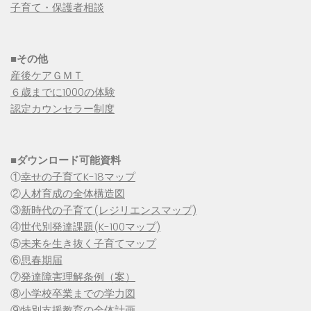
子育て・保護者相談
■その他
産後ケアＧＭＴ
６歳までに1000の体験
認定カウンセラー制度
■
ダウンロード可能資料
①
幸せの子育てK-18マップ
②
人材育成の全体構造図
③
新時代の子育て(レジリエンスマップ)
④
世代別発達課題(K-100マップ)
⑤
未来を生き抜く子育てマップ
⑥
思春期届
⑦
発達障害理解条例（案）
⑧
小学校卒業までの学力図
⑨特別支援教育の全体計画