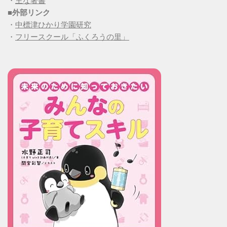
・
主な著書
■
外部リンク
・
中標津ひかり学園研究
・
フリースクール「ふくろうの里」