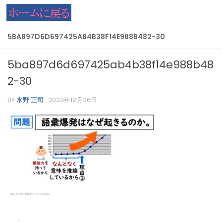
コンテンツへスキップ
5BA897D6D697425AB4B38F14E988B482-30
5ba897d6d697425ab4b38f14e988b48
2-30
BY
水野 正司
·
2023年12月26日