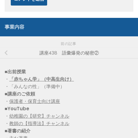
事業内容
前の記事
講座438 語彙爆発の秘密②
■出前授業
・
「赤ちゃん学」（中高生向け）
・「みんなの性」（準備中）
■講座のご依頼
・
保護者・保育士向け講座
■YouTube
・
幼稚園の【研究】チャンネル
・
教師の【指導法】チャンネル
■
著書の紹介