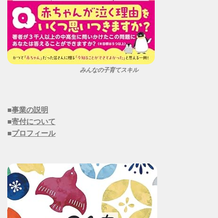
みんなの子育てスキル
■
事業の説明
■
寄付について
■
プロフィール