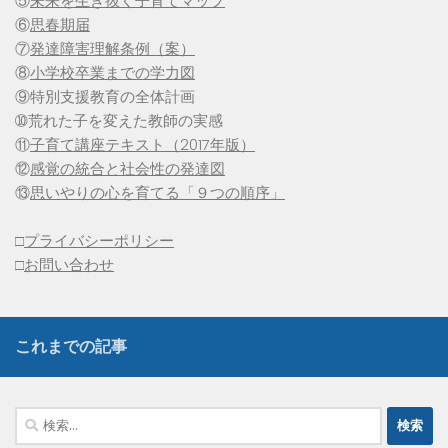
⑤
未来を生き抜く子育てマップ
⑥
思春期届
⑦
発達障害理解条例（案）
⑧
小学校卒業までの学力図
⑨特別支援教育の全体計画
➉荒れた子を変えた教師の実感
⑪
子育て講座テキスト（2017年版）
⑫
感覚の統合と社会性の発達図
⑬
思いやりの心を育てる「９つの順序」
□
プライバシーポリシー
□
お問い合わせ
これまでの記事
検
索: