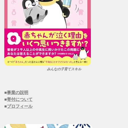
みんなの子育てスキル
■
事業の説明
■
寄付について
■
プロフィール