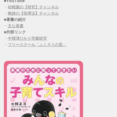
■YouTube
・
幼稚園の【研究】チャンネル
・
教師の【指導法】チャンネル
■
著書の紹介
・
主な著書
■
外部リンク
・
中標津ひかり学園研究
・
フリースクール「ふくろうの里」