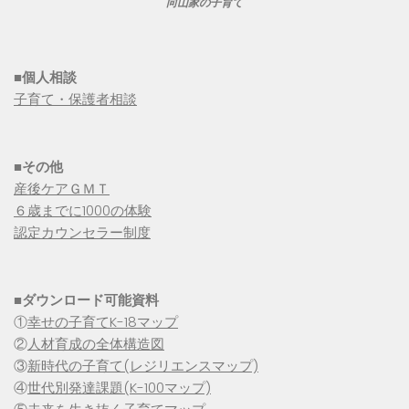
向山家の子育て
■個人相談
子育て・保護者相談
■その他
産後ケアＧＭＴ
６歳までに1000の体験
認定カウンセラー制度
■
ダウンロード可能資料
①
幸せの子育てK-18マップ
②
人材育成の全体構造図
③
新時代の子育て(レジリエンスマップ)
④
世代別発達課題(K-100マップ)