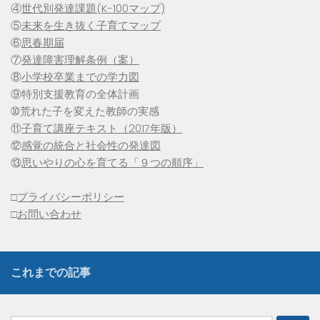
④
世代別発達課題(K-100マップ)
⑤
未来を生き抜く子育てマップ
⑥
思春期届
⑦
発達障害理解条例（案）
⑧
小学校卒業までの学力図
⑨特別支援教育の全体計画
➉荒れた子を変えた教師の実感
⑪
子育て講座テキスト（2017年版）
⑫
感覚の統合と社会性の発達図
⑬
思いやりの心を育てる「９つの順序」
□
プライバシーポリシー
□
お問い合わせ
これまでの記事