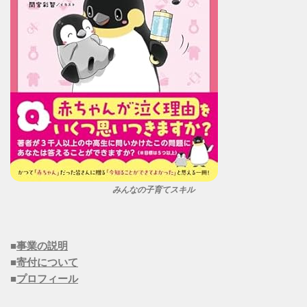
みんなの子育てスキル
■
事業の説明
■
寄付について
■
プロフィール