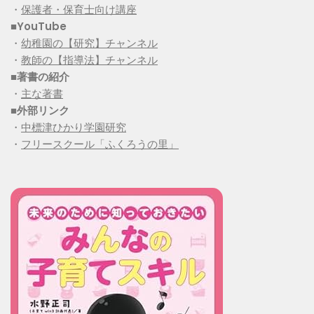
・
保護者・保育士向け講座
■YouTube
・
幼稚園の【研究】チャンネル
・
教師の【指導法】チャンネル
■
著書の紹介
・
主な著書
■
外部リンク
・
中標津ひかり学園研究
・
フリースクール「ふくろうの里」