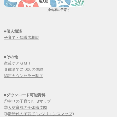
向山家の子育て
■個人相談
子育て・保護者相談
■その他
産後ケアＧＭＴ
６歳までに1000の体験
認定カウンセラー制度
■
ダウンロード可能資料
①
幸せの子育てK-18マップ
②
人材育成の全体構造図
③
新時代の子育て(レジリエンスマップ)