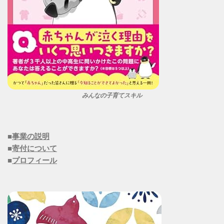
みんなの子育てスキル
■
事業の説明
■
寄付について
■
プロフィール