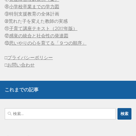
⑧
小学校卒業までの学力図
⑨特別支援教育の全体計画
➉荒れた子を変えた教師の実感
⑪
子育て講座テキスト（2017年版）
⑫
感覚の統合と社会性の発達図
⑬
思いやりの心を育てる「９つの順序」
□
プライバシーポリシー
□
お問い合わせ
これまでの記事
検
索: