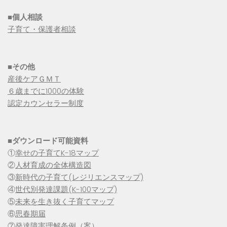
■個人相談
子育て・保護者相談
■その他
産後ケアＧＭＴ
６歳までに1000の体験
認定カウンセラー制度
■
ダウンロード可能資料
①
幸せの子育てK-18マップ
②
人材育成の全体構造図
③
新時代の子育て(レジリエンスマップ)
④
世代別発達課題(K-100マップ)
⑤
未来を生き抜く子育てマップ
⑥
思春期届
⑦
発達障害理解条例（案）