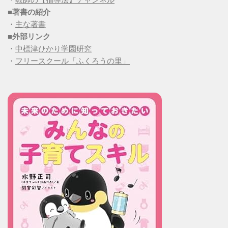
■
著書の紹介
・
主な著書
■
外部リンク
・
中標津ひかり学園研究
・
フリースクール「ふくろうの里」