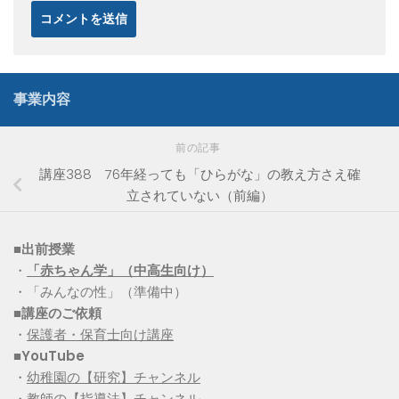
事業内容
前の記事
講座388 76年経っても「ひらがな」の教え方さえ確
立されていない（前編）
■出前授業
・
「赤ちゃん学」（中高生向け）
・「みんなの性」（準備中）
■講座のご依頼
・
保護者・保育士向け講座
■YouTube
・
幼稚園の【研究】チャンネル
・
教師の【指導法】チャンネル