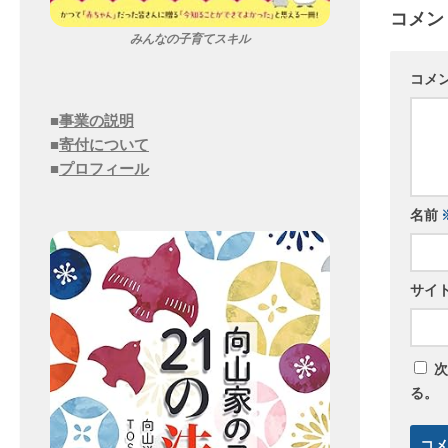
コメン
みんなの子育てスキル
コメ
■
事業の説明
■
寄付について
■
プロフィール
名前
サイ
次
る。