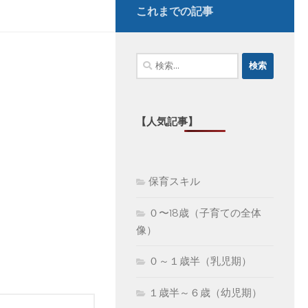
これまでの記事
検
索:
【人気記事】
保育スキル
０〜18歳（子育ての全体
像）
０～１歳半（乳児期）
１歳半～６歳（幼児期）