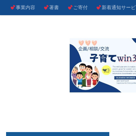
事業内容
著書
ご寄付
新着通知サービ
コンテンツへスキップ
子によし！親によし！世の中によし！