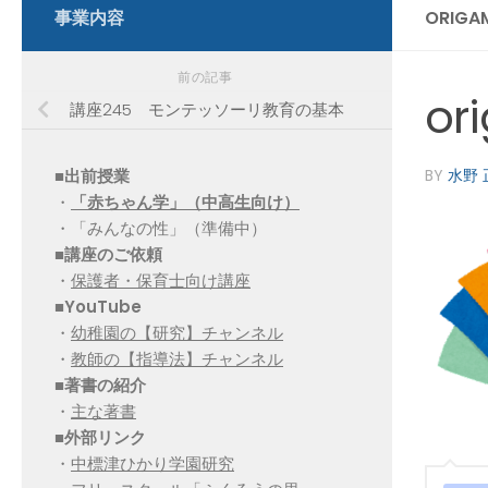
事業内容
ORIGA
前の記事
or
講座245 モンテッソーリ教育の基本
■出前授業
BY
水野 
・
「赤ちゃん学」（中高生向け）
・「みんなの性」（準備中）
■講座のご依頼
・
保護者・保育士向け講座
■YouTube
・
幼稚園の【研究】チャンネル
・
教師の【指導法】チャンネル
■
著書の紹介
・
主な著書
■
外部リンク
・
中標津ひかり学園研究