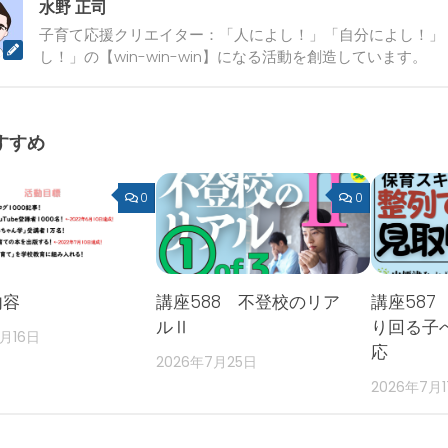
水野 正司
子育て応援クリエイター：「人によし！」「自分によし！」
し！」の【win-win-win】になる活動を創造しています。
すすめ
0
0
内容
講座588 不登校のリア
講座587
ルⅡ
り回る子
2月16日
応
2026年7月25日
2026年7月