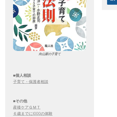
向山家の子育て
■個人相談
子育て・保護者相談
■その他
産後ケアＧＭＴ
６歳までに1000の体験