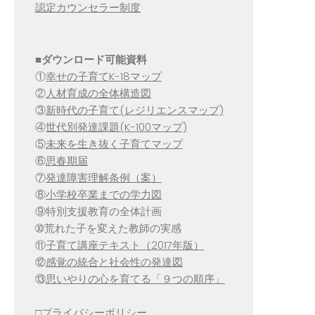
認定カウンセラー制度
■
ダウンロード可能資料
①
幸せの子育てK-18マップ
②
人材育成の全体構造図
③
新時代の子育て(レジリエンスマップ)
④
世代別発達課題(K-100マップ)
⑤
未来を生き抜く子育てマップ
⑥
思春期届
⑦
発達障害理解条例（案）
⑧
小学校卒業までの学力図
⑨特別支援教育の全体計画
➉荒れた子を変えた教師の実感
⑪
子育て講座テキスト（2017年版）
⑫
感覚の統合と社会性の発達図
⑬
思いやりの心を育てる「９つの順序」
□
プライバシーポリシー