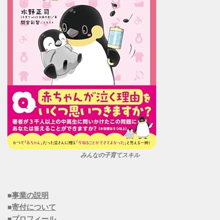
みんなの子育てスキル
■
事業の説明
■
寄付について
■
プロフィール