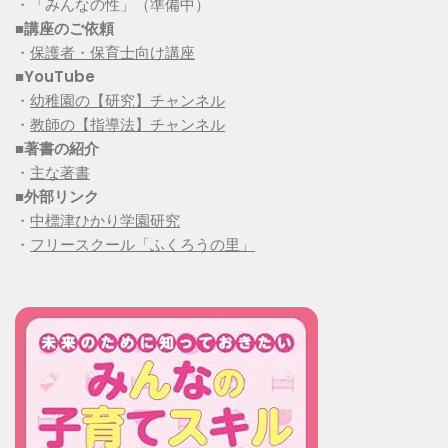
・「みんなの性」（準備中）
■講座のご依頼
・
保護者・保育士向け講座
■YouTube
・
幼稚園の【研究】チャンネル
・
教師の【指導法】チャンネル
■
著書の紹介
・
主な著書
■
外部リンク
・
中標津ひかり学園研究
・
フリースクール「ふくろうの里」