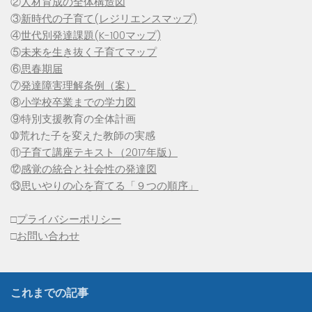
②
人材育成の全体構造図
③
新時代の子育て(レジリエンスマップ)
④
世代別発達課題(K-100マップ)
⑤
未来を生き抜く子育てマップ
⑥
思春期届
⑦
発達障害理解条例（案）
⑧
小学校卒業までの学力図
⑨特別支援教育の全体計画
➉荒れた子を変えた教師の実感
⑪
子育て講座テキスト（2017年版）
⑫
感覚の統合と社会性の発達図
⑬
思いやりの心を育てる「９つの順序」
□
プライバシーポリシー
□
お問い合わせ
これまでの記事