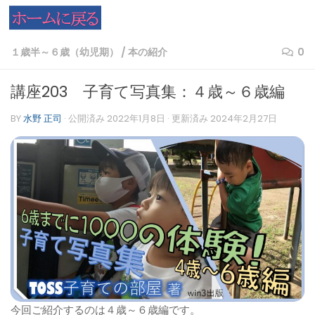
コンテンツへスキップ
１歳半～６歳（幼児期）
/
本の紹介
0
講座203 子育て写真集：４歳～６歳編
BY
水野 正司
· 公開済み
2022年1月8日
· 更新済み
2024年2月27日
今回ご紹介するのは４歳～６歳編です。