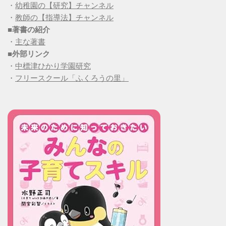
・
幼稚園の【研究】チャンネル
・
教師の【指導法】チャンネル
■
著書の紹介
・
主な著書
■
外部リンク
・
中標津ひかり学園研究
・
フリースクール「ふくろうの里」