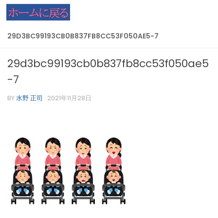
コンテンツへスキップ
29D3BC99193CB0B837FB8CC53F050AE5-7
29d3bc99193cb0b837fb8cc53f050ae5
-7
BY
水野 正司
·
2021年11月28日