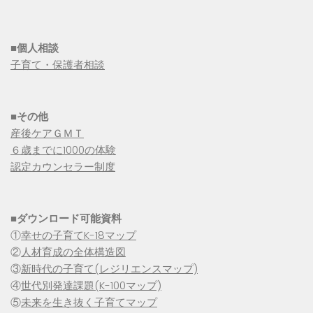
■個人相談
子育て・保護者相談
■その他
産後ケアＧＭＴ
６歳までに1000の体験
認定カウンセラー制度
■
ダウンロード可能資料
①
幸せの子育てK-18マップ
②
人材育成の全体構造図
③
新時代の子育て(レジリエンスマップ)
④
世代別発達課題(K-100マップ)
⑤
未来を生き抜く子育てマップ