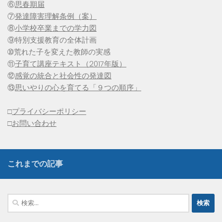
⑥
思春期届
⑦
発達障害理解条例（案）
⑧
小学校卒業までの学力図
⑨特別支援教育の全体計画
➉荒れた子を変えた教師の実感
⑪
子育て講座テキスト（2017年版）
⑫
感覚の統合と社会性の発達図
⑬
思いやりの心を育てる「９つの順序」
□
プライバシーポリシー
□
お問い合わせ
これまでの記事
検
索: