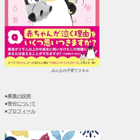
みんなの子育てスキル
■
事業の説明
■
寄付について
■
プロフィール