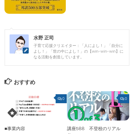
水野 正司
子育て応援クリエイター：「人によし！」「自分に
よし！」「世の中によし！」の【win-win-win】に
なる活動を創造しています。
おすすめ
0
0
■事業内容
講座588 不登校のリアル