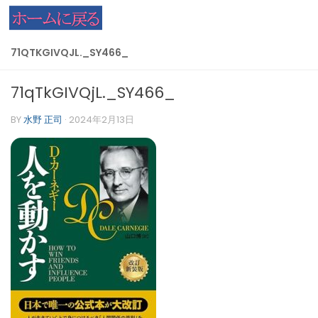
コンテンツへスキップ
71QTKGIVQJL._SY466_
71qTkGIVQjL._SY466_
BY
水野 正司
·
2024年2月13日