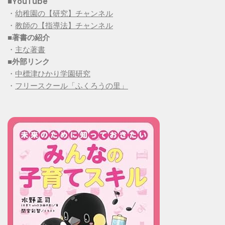
■YouTube
・
幼稚園の【研究】チャンネル
・
教師の【指導法】チャンネル
■
著書の紹介
・
主な著書
■
外部リンク
・
中標津ひかり学園研究
・
フリースクール「ふくろうの里」