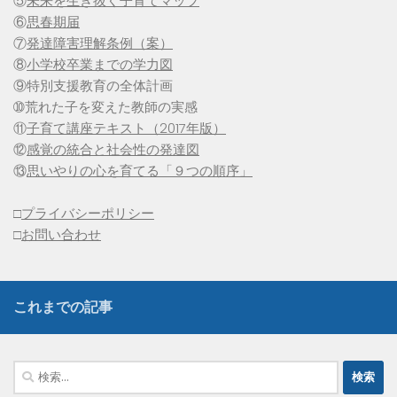
⑤
未来を生き抜く子育てマップ
⑥
思春期届
⑦
発達障害理解条例（案）
⑧
小学校卒業までの学力図
⑨特別支援教育の全体計画
➉荒れた子を変えた教師の実感
⑪
子育て講座テキスト（2017年版）
⑫
感覚の統合と社会性の発達図
⑬
思いやりの心を育てる「９つの順序」
□
プライバシーポリシー
□
お問い合わせ
これまでの記事
検
索: