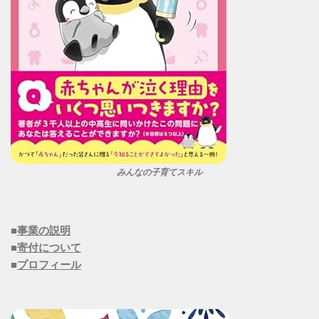
みんなの子育てスキル
■
事業の説明
■
寄付について
■
プロフィール