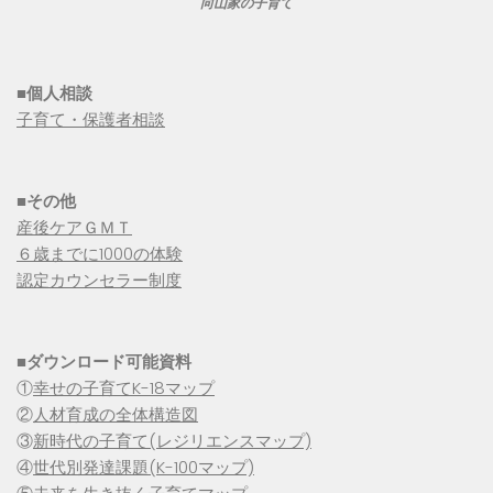
向山家の子育て
■個人相談
子育て・保護者相談
■その他
産後ケアＧＭＴ
６歳までに1000の体験
認定カウンセラー制度
■
ダウンロード可能資料
①
幸せの子育てK-18マップ
②
人材育成の全体構造図
③
新時代の子育て(レジリエンスマップ)
④
世代別発達課題(K-100マップ)