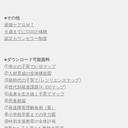
■その他
産後ケアＧＭＴ
６歳までに1000の体験
認定カウンセラー制度
■
ダウンロード可能資料
①
幸せの子育てK-18マップ
②
人材育成の全体構造図
③
新時代の子育て(レジリエンスマップ)
④
世代別発達課題(K-100マップ)
⑤
未来を生き抜く子育てマップ
⑥
思春期届
⑦
発達障害理解条例（案）
⑧
小学校卒業までの学力図
⑨特別支援教育の全体計画