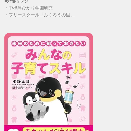
■
外部リンク
・
中標津ひかり学園研究
・
フリースクール「ふくろうの里」