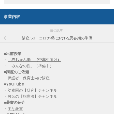
事業内容
前の記事
講座150 コロナ禍における思春期の準備
■出前授業
・
「赤ちゃん学」（中高生向け）
・「みんなの性」（準備中）
■講座のご依頼
・
保護者・保育士向け講座
■YouTube
・
幼稚園の【研究】チャンネル
・
教師の【指導法】チャンネル
■
著書の紹介
・
主な著書