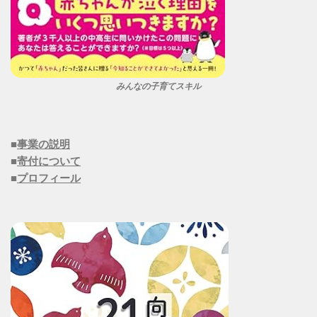
みんなの子育てスキル
■
事業の説明
■
寄付について
■
プロフィール