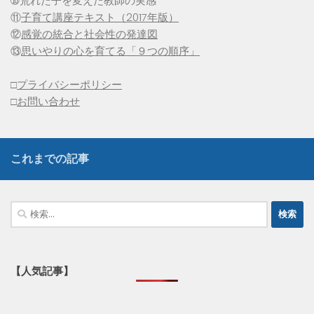
➉荒れた子を変えた教師の実感
⑪
子育て講座テキスト（2017年版）
⑫
感覚の統合と社会性の発達図
⑬
思いやりの心を育てる「９つの順序」
□
プライバシーポリシー
□
お問い合わせ
これまでの記事
検
索:
【人気記事】