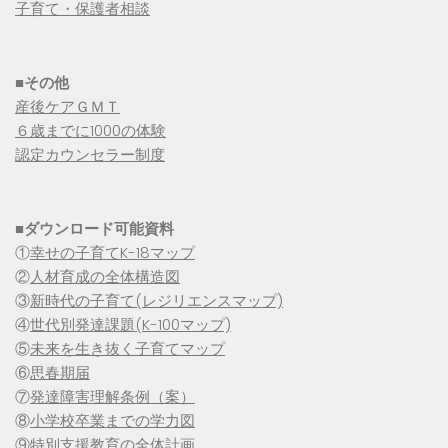
子育て・保護者相談
■その他
産後ケアＧＭＴ
６歳までに1000の体験
認定カウンセラー制度
■
ダウンロード可能資料
①
幸せの子育てK-18マップ
②
人材育成の全体構造図
③
新時代の子育て(レジリエンスマップ)
④
世代別発達課題(K-100マップ)
⑤
未来を生き抜く子育てマップ
⑥
思春期届
⑦
発達障害理解条例（案）
⑧
小学校卒業までの学力図
⑨特別支援教育の全体計画