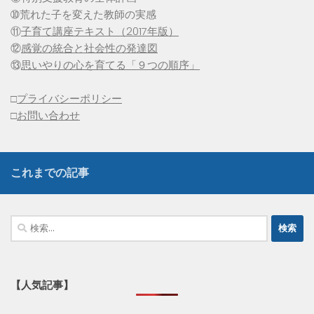
➉荒れた子を変えた教師の実感
⑪
子育て講座テキスト（2017年版）
⑫
感覚の統合と社会性の発達図
⑬
思いやりの心を育てる「９つの順序」
□
プライバシーポリシー
□
お問い合わせ
これまでの記事
検
索:
【人気記事】