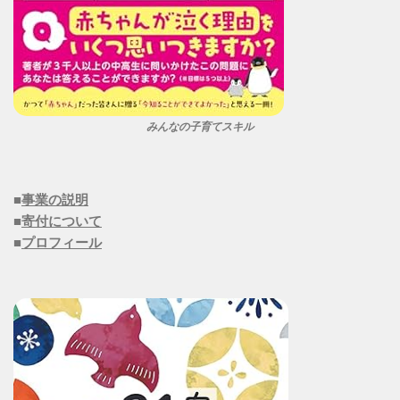
みんなの子育てスキル
■
事業の説明
■
寄付について
■
プロフィール