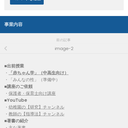
事業内容
前の記事
image-2
■出前授業
・
「赤ちゃん学」（中高生向け）
・「みんなの性」（準備中）
■講座のご依頼
・
保護者・保育士向け講座
■YouTube
・
幼稚園の【研究】チャンネル
・
教師の【指導法】チャンネル
■
著書の紹介
・
主な著書