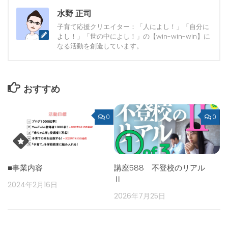
水野 正司
子育て応援クリエイター：「人によし！」「自分に
よし！」「世の中によし！」の【win-win-win】に
なる活動を創造しています。
おすすめ
0
0
■事業内容
講座588 不登校のリアル
Ⅱ
2024年2月16日
2026年7月25日