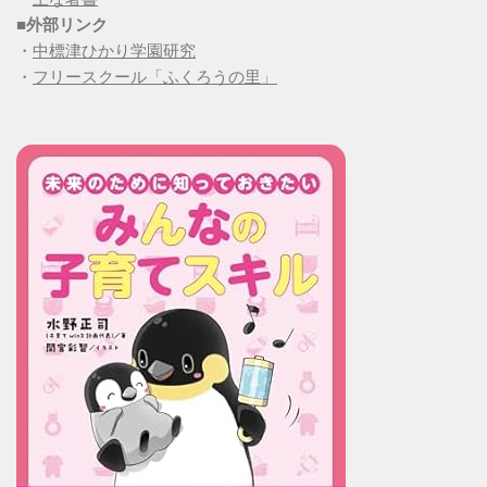
■
外部リンク
・
中標津ひかり学園研究
・
フリースクール「ふくろうの里」