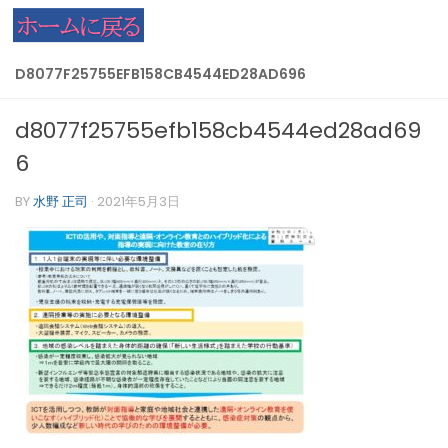
コンテンツへスキップ
D8077F25755EFB158CB4544ED28AD696
d8077f25755efb158cb4544ed28ad69
6
BY
水野 正司
·
2021年5月3日