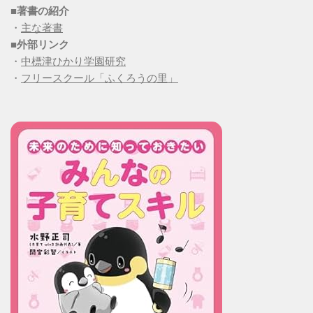
■
著書の紹介
・
主な著書
■
外部リンク
・
中標津ひかり学園研究
・
フリースクール「ふくろうの里」