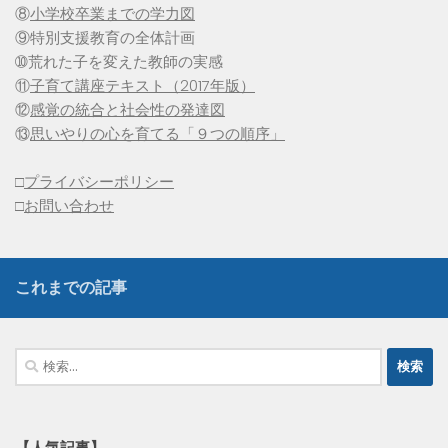
⑧
小学校卒業までの学力図
⑨特別支援教育の全体計画
➉荒れた子を変えた教師の実感
⑪
子育て講座テキスト（2017年版）
⑫
感覚の統合と社会性の発達図
⑬
思いやりの心を育てる「９つの順序」
□
プライバシーポリシー
□
お問い合わせ
これまでの記事
検
索:
【人気記事】