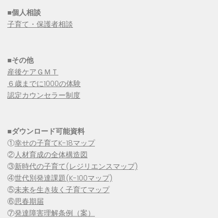
■個人相談
子育て・保護者相談
■その他
産後ケアＧＭＴ
６歳までに1000の体験
認定カウンセラー制度
■
ダウンロード可能資料
①
幸せの子育てK-18マップ
②
人材育成の全体構造図
③
新時代の子育て(レジリエンスマップ)
④
世代別発達課題(K-100マップ)
⑤
未来を生き抜く子育てマップ
⑥
思春期届
⑦
発達障害理解条例（案）