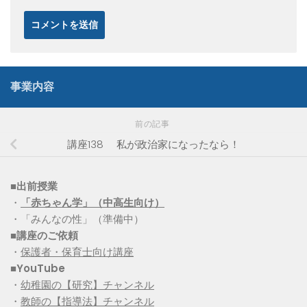
事業内容
前の記事
講座138 私が政治家になったなら！
■出前授業
・
「赤ちゃん学」（中高生向け）
・「みんなの性」（準備中）
■講座のご依頼
・
保護者・保育士向け講座
■YouTube
・
幼稚園の【研究】チャンネル
・
教師の【指導法】チャンネル