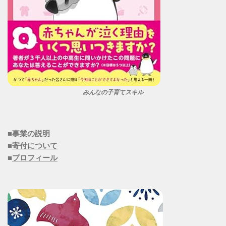
みんなの子育てスキル
■
事業の説明
■
寄付について
■
プロフィール