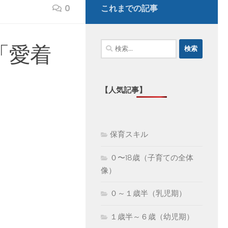
0
これまでの記事
検
「愛着
索:
【人気記事】
保育スキル
０〜18歳（子育ての全体
像）
０～１歳半（乳児期）
１歳半～６歳（幼児期）