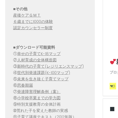
■その他
産後ケアＧＭＴ
６歳までに1000の体験
認定カウンセラー制度
■
ダウンロード可能資料
①
幸せの子育てK-18マップ
②
人材育成の全体構造図
③
新時代の子育て(レジリエンスマップ)
④
世代別発達課題(K-100マップ)
⑤
未来を生き抜く子育てマップ
⑥
思春期届
⑦
発達障害理解条例（案）
⑧
小学校卒業までの学力図
⑨特別支援教育の全体計画
➉荒れた子を変えた教師の実感
⑪
子育て講座テキスト（2017年版）