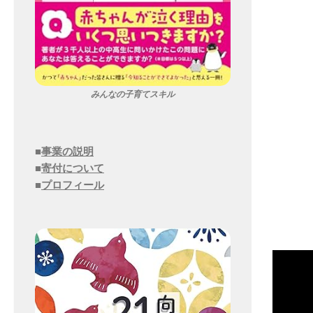
みんなの子育てスキル
■
事業の説明
■
寄付について
■
プロフィール