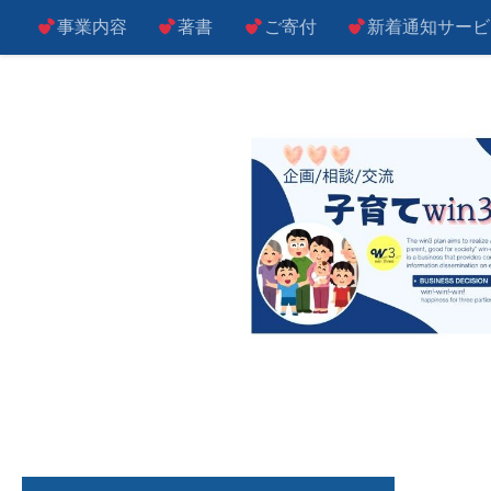
事業内容
著書
ご寄付
新着通知サービ
コンテンツへスキップ
子によし！親によし！世の中によし！