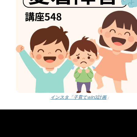
インスタ「子育てwin3計画
」