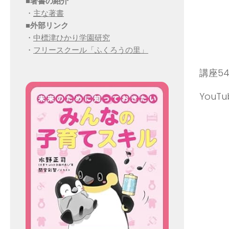
■
著書の紹介
・
主な著書
■
外部リンク
・
中標津ひかり学園研究
・
フリースクール「ふくろうの里」
講座5
You