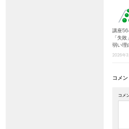
講座56
「失敗
弱い理
2026年3
コメン
コメ