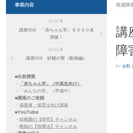
事業内容
発達障
次の記事
講
講座558 「赤ちゃん学」６０００名
突破！
障
前の記事
講座556 砂糖の害（動画編）
BY
水野 
■出前授業
・
「赤ちゃん学」（中高生向け）
・「みんなの性」（準備中）
■講座のご依頼
・
保護者・保育士向け講座
■YouTube
・
幼稚園の【研究】チャンネル
・
教師の【指導法】チャンネル