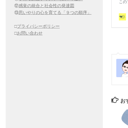
⑫
感覚の統合と社会性の発達図
⑬
思いやりの心を育てる「９つの順序」
□
プライバシーポリシー
□
お問い合わせ
お