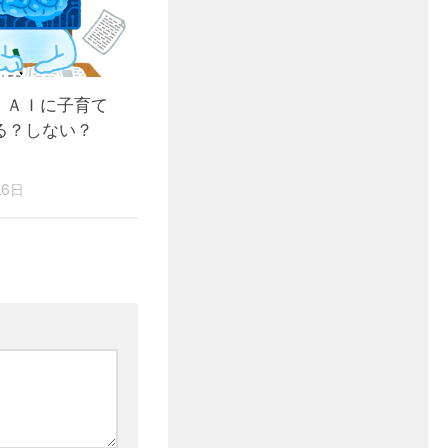
 ＡＩに子育て
る？しない？
）
26日