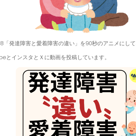
48「発達障害と愛着障害の違い」を90秒のアニメにし
TubeとインスタとＸに動画を投稿しています。