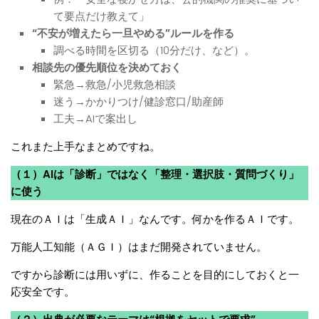
て要点だけ教えて」
“不安が増えたら一旦やめる”ルールを作る
調べる時間を区切る（10分だけ、など）。
相談先の優先順位を決めておく
緊急→救急/小児救急相談
迷う→かかりつけ/健診窓口/助産師
工夫→AIで案出し
これまた上手なまとめですね。
（１）AIは「診断」ではなく「整理・選択肢・質問づくり」
に使う
現在のＡＩは「生成ＡＩ」なんです。何かを作るＡＩです。
万能人工知能（ＡＧＩ）はまだ開発されていません。
ですから診断には用いずに、作ることを目的にしておくと一
応安全です。