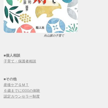
向山家の子育て
■個人相談
子育て・保護者相談
■その他
産後ケアＧＭＴ
６歳までに1000の体験
認定カウンセラー制度