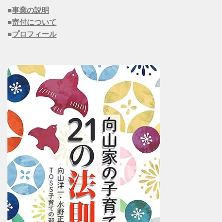
■
事業の説明
■
寄付について
■
プロフィール