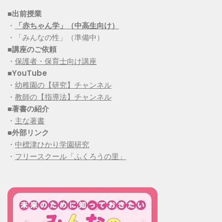
■出前授業
・
「赤ちゃん学」（中高生向け）
・「みんなの性」（準備中）
■講座のご依頼
・
保護者・保育士向け講座
■YouTube
・
幼稚園の【研究】チャンネル
・
教師の【指導法】チャンネル
■
著書の紹介
・
主な著書
■
外部リンク
・
中標津ひかり学園研究
・
フリースクール「ふくろうの里」