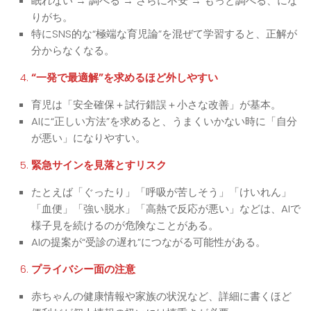
眠れない → 調べる → さらに不安 → もっと調べる、にな
りがち。
特にSNS的な“極端な育児論”を混ぜて学習すると、正解が
分からなくなる。
“一発で最適解”を求めるほど外しやすい
育児は「安全確保＋試行錯誤＋小さな改善」が基本。
AIに“正しい方法”を求めると、うまくいかない時に「自分
が悪い」になりやすい。
緊急サインを見落とすリスク
たとえば「ぐったり」「呼吸が苦しそう」「けいれん」
「血便」「強い脱水」「高熱で反応が悪い」などは、AIで
様子見を続けるのが危険なことがある。
AIの提案が“受診の遅れ”につながる可能性がある。
プライバシー面の注意
赤ちゃんの健康情報や家族の状況など、詳細に書くほど