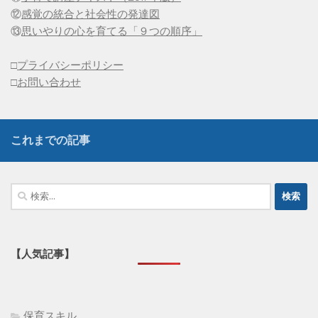
⑫
感覚の統合と社会性の発達図
⑬
思いやりの心を育てる「９つの順序」
□
プライバシーポリシー
□
お問い合わせ
これまでの記事
検
索:
【人気記事】
保育スキル