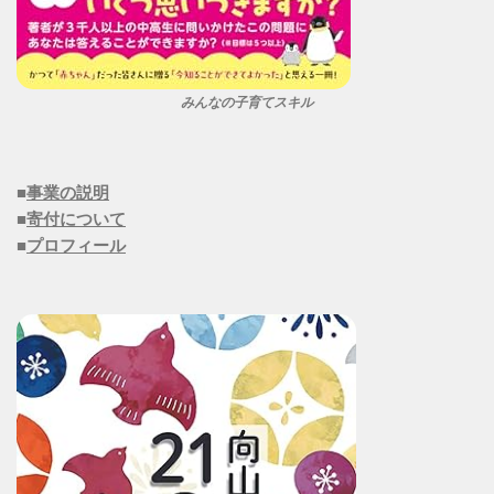
みんなの子育てスキル
■
事業の説明
■
寄付について
■
プロフィール