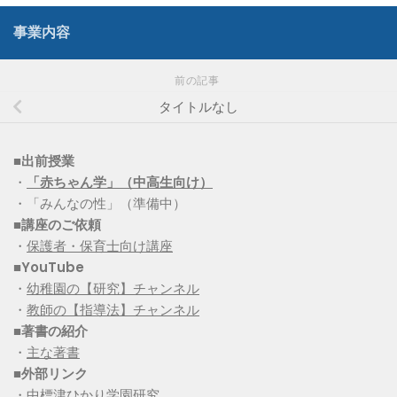
事業内容
前の記事
タイトルなし
■出前授業
・
「赤ちゃん学」（中高生向け）
・「みんなの性」（準備中）
■講座のご依頼
・
保護者・保育士向け講座
■YouTube
・
幼稚園の【研究】チャンネル
・
教師の【指導法】チャンネル
■
著書の紹介
・
主な著書
■
外部リンク
・
中標津ひかり学園研究