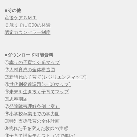
■その他
産後ケアＧＭＴ
６歳までに1000の体験
認定カウンセラー制度
■
ダウンロード可能資料
①
幸せの子育てK-18マップ
②
人材育成の全体構造図
③
新時代の子育て(レジリエンスマップ)
④
世代別発達課題(K-100マップ)
⑤
未来を生き抜く子育てマップ
⑥
思春期届
⑦
発達障害理解条例（案）
⑧
小学校卒業までの学力図
⑨特別支援教育の全体計画
➉荒れた子を変えた教師の実感
⑪
子育て講座テキスト（2017年版）