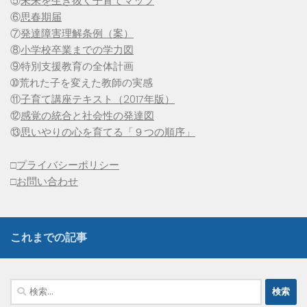
⑤
未来を生き抜く子育てマップ
⑥
思春期届
⑦
発達障害理解条例（案）
⑧
小学校卒業までの学力図
⑨特別支援教育の全体計画
➉荒れた子を変えた教師の実感
⑪
子育て講座テキスト（2017年版）
⑫
感覚の統合と社会性の発達図
⑬
思いやりの心を育てる「９つの順序」
□
プライバシーポリシー
□
お問い合わせ
これまでの記事
検
索: