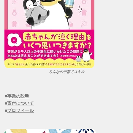
みんなの子育てスキル
■
事業の説明
■
寄付について
■
プロフィール