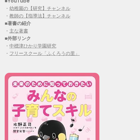
■YouTube
・
幼稚園の【研究】チャンネル
・
教師の【指導法】チャンネル
■
著書の紹介
・
主な著書
■
外部リンク
・
中標津ひかり学園研究
・
フリースクール「ふくろうの里」