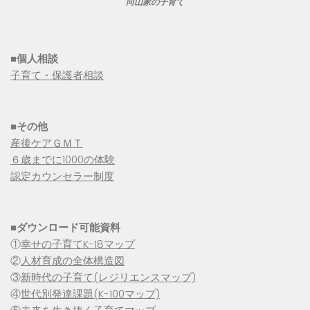
向山家の子育て
■個人相談
子育て・保護者相談
■その他
産後ケアＧＭＴ
６歳までに1000の体験
認定カウンセラー制度
■
ダウンロード可能資料
①
幸せの子育てK-18マップ
②
人材育成の全体構造図
③
新時代の子育て(レジリエンスマップ)
④
世代別発達課題(K-100マップ)