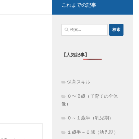
これまでの記事
検
索:
【人気記事】
保育スキル
０〜18歳（子育ての全体
像）
０～１歳半（乳児期）
１歳半～６歳（幼児期）