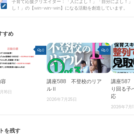
子育て応援クリエイター：「人によし！」「自分によし！」
し！」の【win-win-win】になる活動を創造しています。
すすめ
0
0
内容
講座588 不登校のリア
講座587
ルⅡ
り回る子
2月16日
応
2026年7月25日
2026年7月
トを残す