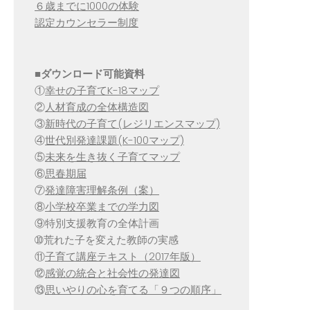
６歳までに1000の体験
認定カウンセラー制度
■
ダウンロード可能資料
①
幸せの子育てK-18マップ
②
人材育成の全体構造図
③
新時代の子育て(レジリエンスマップ)
④
世代別発達課題(K-100マップ)
⑤
未来を生き抜く子育てマップ
⑥
思春期届
⑦
発達障害理解条例（案）
⑧
小学校卒業までの学力図
⑨特別支援教育の全体計画
➉荒れた子を変えた教師の実感
⑪
子育て講座テキスト（2017年版）
⑫
感覚の統合と社会性の発達図
⑬
思いやりの心を育てる「９つの順序」