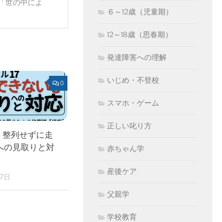
「世の中によ
６～12歳（児童期）
12～18歳（思春期）
発達障害への理解
いじめ・不登校
0
スマホ・ゲーム
正しい叱り方
 整列せずに走
への見取りと対
赤ちゃん学
産後ケア
17日
父親学
学校教育