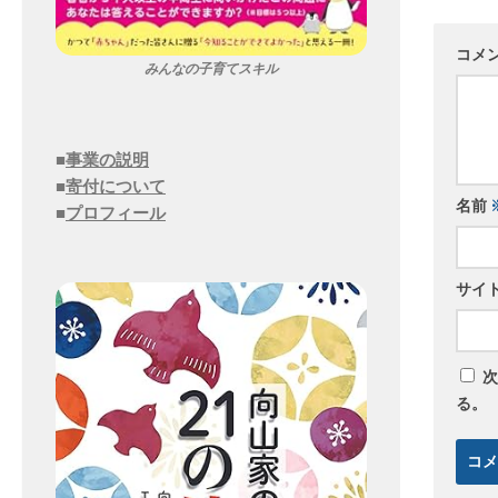
コメ
みんなの子育てスキル
■
事業の説明
■
寄付について
名前
■
プロフィール
サイ
次
る。