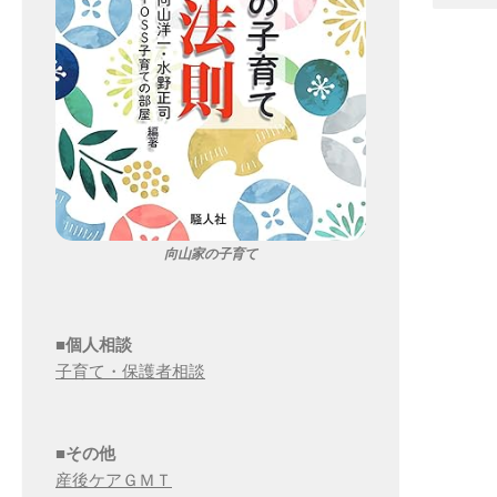
向山家の子育て
■個人相談
子育て・保護者相談
■その他
産後ケアＧＭＴ