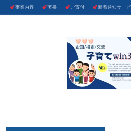
事業内容
著書
ご寄付
新着通知サービ
コンテンツへスキップ
子によし！親によし！世の中によし！