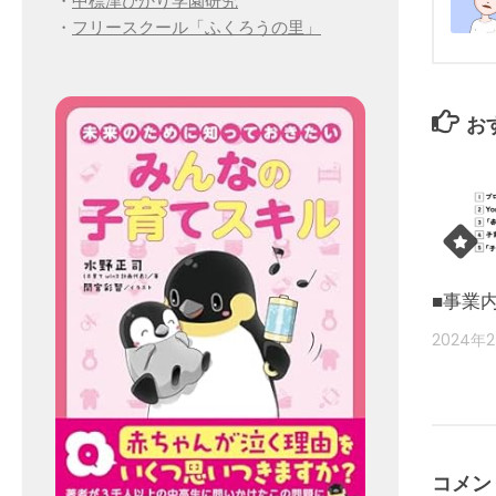
・
中標津ひかり学園研究
・
フリースクール「ふくろうの里」
お
■事業
2024年
コメン