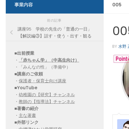
事業内容
005
前の記事
00
講座95 学校の先生の「普通の一日」
【解説編③】話す・使う・出す・観る
BY
水野 
■出前授業
・
「赤ちゃん学」（中高生向け）
・「みんなの性」（準備中）
■講座のご依頼
・
保護者・保育士向け講座
■YouTube
・
幼稚園の【研究】チャンネル
・
教師の【指導法】チャンネル
■
著書の紹介
・
主な著書
■
外部リンク