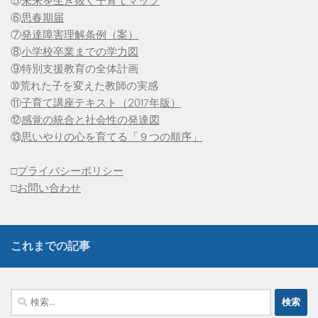
⑤
未来を生き抜く子育てマップ
⑥
思春期届
⑦
発達障害理解条例（案）
⑧
小学校卒業までの学力図
⑨特別支援教育の全体計画
➉荒れた子を変えた教師の実感
⑪
子育て講座テキスト（2017年版）
⑫
感覚の統合と社会性の発達図
⑬
思いやりの心を育てる「９つの順序」
□
プライバシーポリシー
□
お問い合わせ
これまでの記事
検
索: