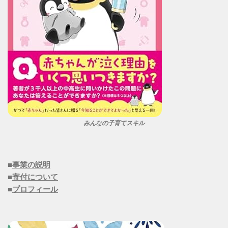
みんなの子育てスキル
■
事業の説明
■
寄付について
■
プロフィール