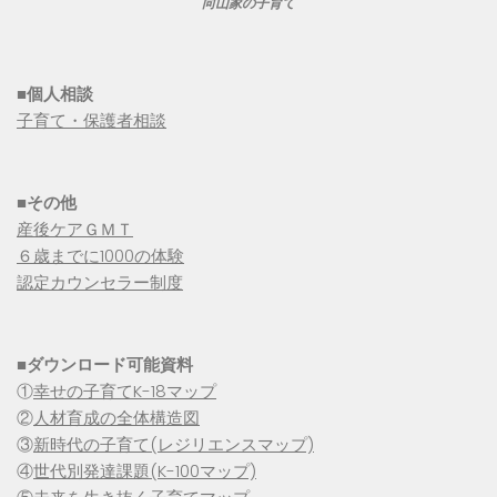
向山家の子育て
■個人相談
子育て・保護者相談
■その他
産後ケアＧＭＴ
６歳までに1000の体験
認定カウンセラー制度
■
ダウンロード可能資料
①
幸せの子育てK-18マップ
②
人材育成の全体構造図
③
新時代の子育て(レジリエンスマップ)
④
世代別発達課題(K-100マップ)