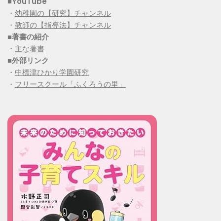
■YouTube
・
幼稚園の【研究】チャンネル
・
教師の【指導法】チャンネル
■
著書の紹介
・
主な著書
■
外部リンク
・
中標津ひかり学園研究
・
フリースクール「ふくろうの里」