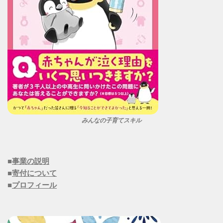
みんなの子育てスキル
■
事業の説明
■
寄付について
■
プロフィール