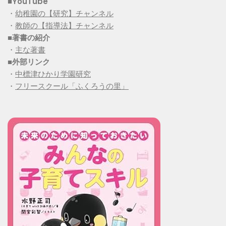
■YouTube
・
幼稚園の【研究】チャンネル
・
教師の【指導法】チャンネル
■
著書の紹介
・
主な著書
■
外部リンク
・
中標津ひかり学園研究
・
フリースクール「ふくろうの里」