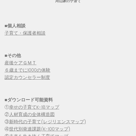
向山家の子育て
■個人相談
子育て・保護者相談
■その他
産後ケアＧＭＴ
６歳までに1000の体験
認定カウンセラー制度
■
ダウンロード可能資料
①
幸せの子育てK-18マップ
②
人材育成の全体構造図
③
新時代の子育て(レジリエンスマップ)
④
世代別発達課題(K-100マップ)