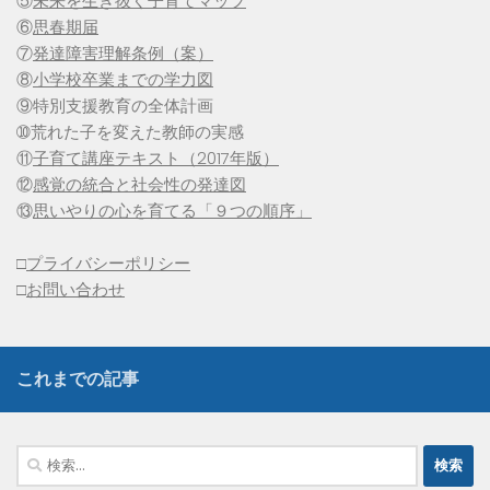
⑤
未来を生き抜く子育てマップ
⑥
思春期届
⑦
発達障害理解条例（案）
⑧
小学校卒業までの学力図
⑨特別支援教育の全体計画
➉荒れた子を変えた教師の実感
⑪
子育て講座テキスト（2017年版）
⑫
感覚の統合と社会性の発達図
⑬
思いやりの心を育てる「９つの順序」
□
プライバシーポリシー
□
お問い合わせ
これまでの記事
検
索: