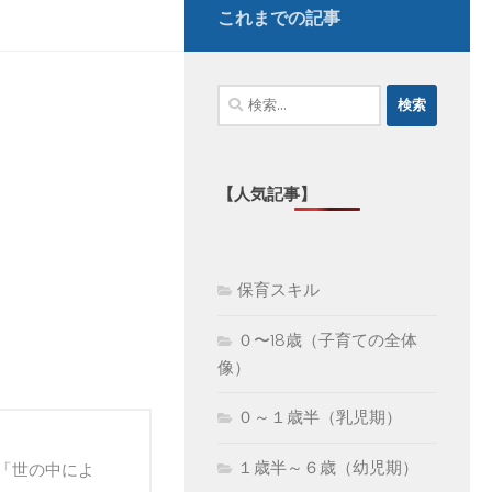
これまでの記事
検
索:
【人気記事】
保育スキル
０〜18歳（子育ての全体
像）
０～１歳半（乳児期）
１歳半～６歳（幼児期）
「世の中によ