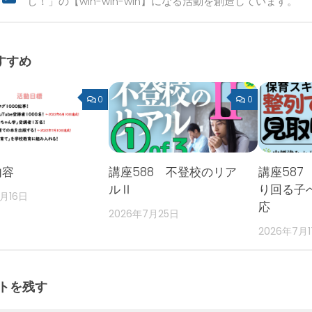
し！」の【win-win-win】になる活動を創造しています。
すすめ
0
0
内容
講座588 不登校のリア
講座587
ルⅡ
り回る子
2月16日
応
2026年7月25日
2026年7月
トを残す