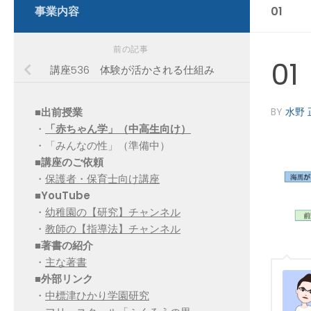
事業内容
01
前の記事
01
講座536 体験が活かされる仕組み
■出前授業
BY
水野 
・
「赤ちゃん学」（中高生向け）
・「みんなの性」（準備中）
■講座のご依頼
・
保護者・保育士向け講座
■YouTube
・
幼稚園の【研究】チャンネル
・
教師の【指導法】チャンネル
■
著書の紹介
・
主な著書
■
外部リンク
・
中標津ひかり学園研究