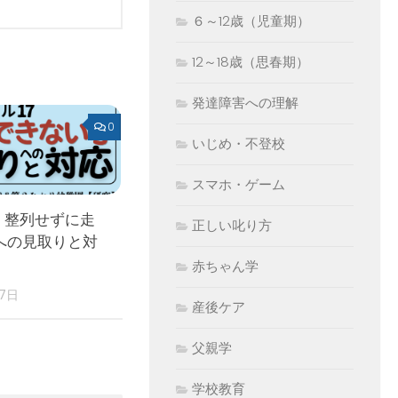
６～12歳（児童期）
12～18歳（思春期）
発達障害への理解
0
いじめ・不登校
スマホ・ゲーム
 整列せずに走
正しい叱り方
への見取りと対
赤ちゃん学
17日
産後ケア
父親学
学校教育