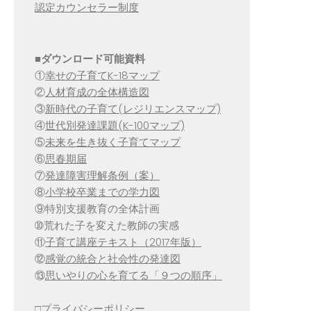
認定カウンセラー制度
■
ダウンロード可能資料
①
幸せの子育てK-18マップ
②
人材育成の全体構造図
③
新時代の子育て(レジリエンスマップ)
④
世代別発達課題(K-100マップ)
⑤
未来を生き抜く子育てマップ
⑥
思春期届
⑦
発達障害理解条例（案）
⑧
小学校卒業までの学力図
⑨特別支援教育の全体計画
➉荒れた子を変えた教師の実感
⑪
子育て講座テキスト（2017年版）
⑫
感覚の統合と社会性の発達図
⑬
思いやりの心を育てる「９つの順序」
□
プライバシーポリシー