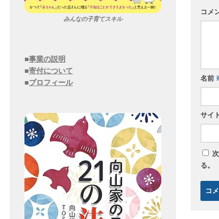
コメ
みんなの子育てスキル
■
事業の説明
■
寄付について
名前
■
プロフィール
サイ
次
る。