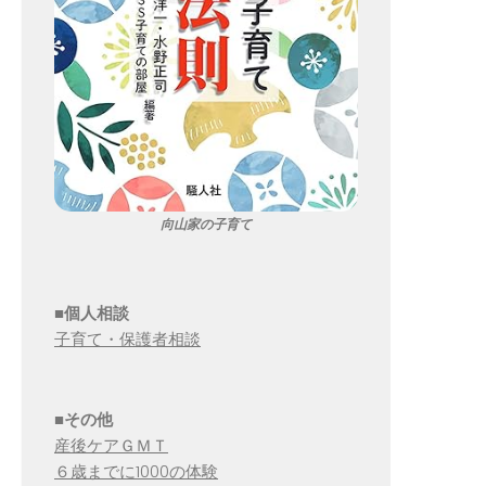
向山家の子育て
■個人相談
子育て・保護者相談
■その他
産後ケアＧＭＴ
６歳までに1000の体験