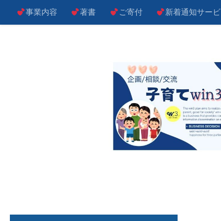
事業内容
著書
ご寄付
新着通知サービ
コンテンツへスキップ
子によし！親によし！世の中によし！