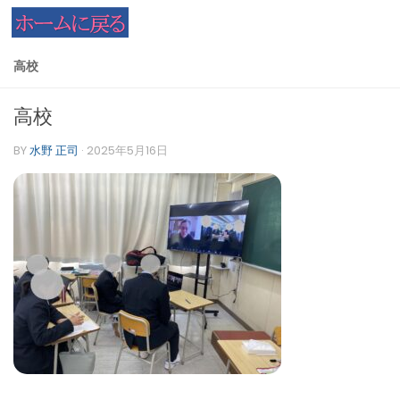
コンテンツへスキップ
高校
高校
BY
水野 正司
·
2025年5月16日