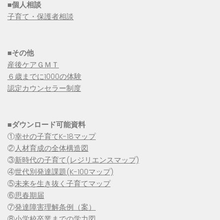
■個人相談
子育て・保護者相談
■その他
産後ケアＧＭＴ
６歳までに1000の体験
認定カウンセラー制度
■
ダウンロード可能資料
①
幸せの子育てK-18マップ
②
人材育成の全体構造図
③
新時代の子育て(レジリエンスマップ)
④
世代別発達課題(K-100マップ)
⑤
未来を生き抜く子育てマップ
⑥
思春期届
⑦
発達障害理解条例（案）
⑧
小学校卒業までの学力図