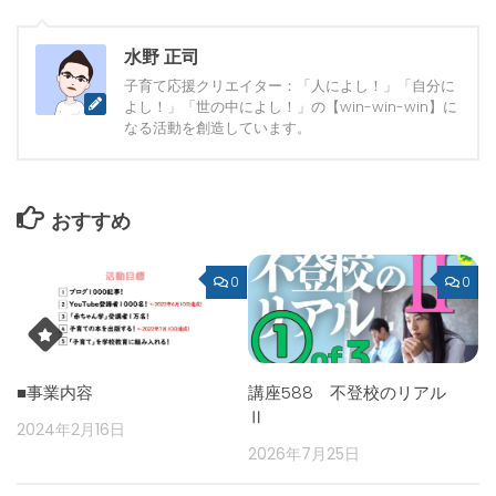
水野 正司
子育て応援クリエイター：「人によし！」「自分に
よし！」「世の中によし！」の【win-win-win】に
なる活動を創造しています。
おすすめ
0
0
■事業内容
講座588 不登校のリアル
Ⅱ
2024年2月16日
2026年7月25日