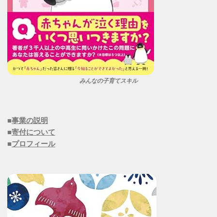
みんなの子育てスキル
■
事業の説明
■
寄付について
■
プロフィール