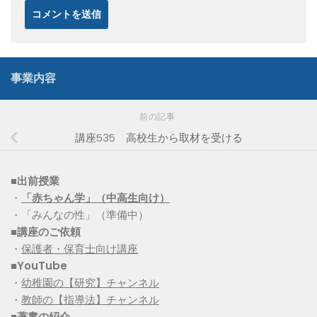
事業内容
前の記事
講座535 高校生から取材を受ける
■出前授業
・
「赤ちゃん学」（中高生向け）
・「みんなの性」（準備中）
■講座のご依頼
・
保護者・保育士向け講座
■YouTube
・
幼稚園の【研究】チャンネル
・
教師の【指導法】チャンネル
■
著書の紹介