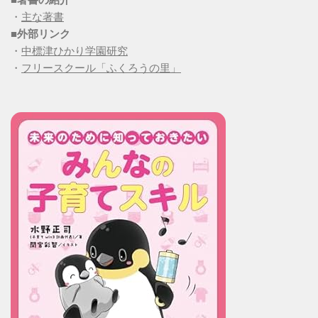
・
主な著書
■
外部リンク
・
中標津ひかり学園研究
・
フリースクール「ふくろうの里」