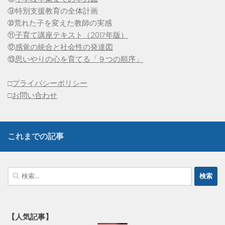
⑨特別支援教育の全体計画
➉荒れた子を変えた教師の実感
⑪
子育て講座テキスト（2017年版）
⑫
感覚の統合と社会性の発達図
⑬
思いやりの心を育てる「９つの順序」
□
プライバシーポリシー
□
お問い合わせ
これまでの記事
検
索:
【人気記事】