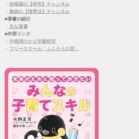
・
幼稚園の【研究】チャンネル
・
教師の【指導法】チャンネル
■
著書の紹介
・
主な著書
■
外部リンク
・
中標津ひかり学園研究
・
フリースクール「ふくろうの里」