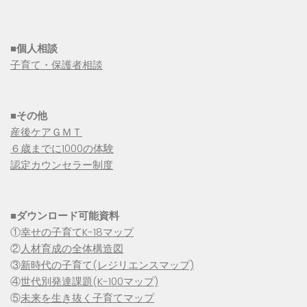
■個人相談
子育て・保護者相談
■その他
産後ケアＧＭＴ
６歳までに1000の体験
認定カウンセラー制度
■
ダウンロード可能資料
①
幸せの子育てK-18マップ
②
人材育成の全体構造図
③
新時代の子育て(レジリエンスマップ)
④
世代別発達課題(K-100マップ)
⑤
未来を生き抜く子育てマップ