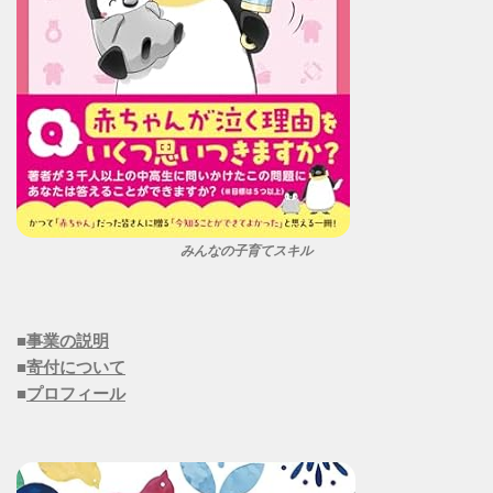
みんなの子育てスキル
■
事業の説明
■
寄付について
■
プロフィール