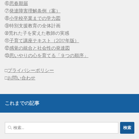
⑥
思春期届
⑦
発達障害理解条例（案）
⑧
小学校卒業までの学力図
⑨特別支援教育の全体計画
➉荒れた子を変えた教師の実感
⑪
子育て講座テキスト（2017年版）
⑫
感覚の統合と社会性の発達図
⑬
思いやりの心を育てる「９つの順序」
□
プライバシーポリシー
□
お問い合わせ
これまでの記事
検
索: