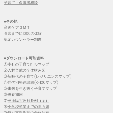
子育て・保護者相談
■その他
産後ケアＧＭＴ
６歳までに1000の体験
認定カウンセラー制度
■
ダウンロード可能資料
①
幸せの子育てK-18マップ
②
人材育成の全体構造図
③
新時代の子育て(レジリエンスマップ)
④
世代別発達課題(K-100マップ)
⑤
未来を生き抜く子育てマップ
⑥
思春期届
⑦
発達障害理解条例（案）
⑧
小学校卒業までの学力図
⑨特別支援教育の全体計画