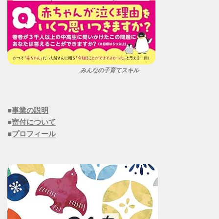
みんなの子育てスキル
■
事業の説明
■
寄付について
■
プロフィール