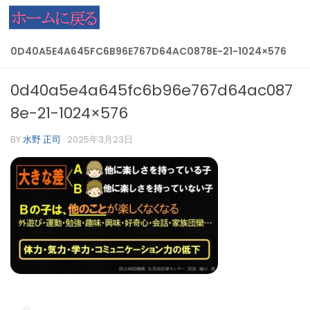
コンテンツへスキップ
0D40A5E4A645FC6B96E767D64AC0878E-21-1024×576
0d40a5e4a645fc6b96e767d64ac087
8e-21-1024×576
BY
水野 正司
·
2025年3月23日