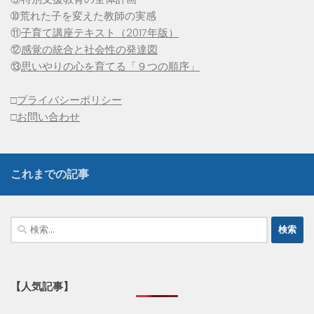
➉荒れた子を変えた教師の実感
⑪
子育て講座テキスト（2017年版）
⑫
感覚の統合と社会性の発達図
⑬
思いやりの心を育てる「９つの順序」
□
プライバシーポリシー
□
お問い合わせ
これまでの記事
検
索:
【人気記事】