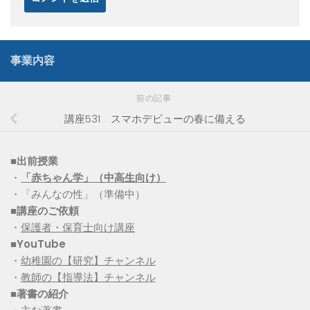
事業内容
前の記事
講座531 スマホデビューの春に備える
■出前授業
・
「赤ちゃん学」（中高生向け）
・「みんなの性」（準備中）
■講座のご依頼
・
保護者・保育士向け講座
■YouTube
・
幼稚園の【研究】チャンネル
・
教師の【指導法】チャンネル
■
著書の紹介