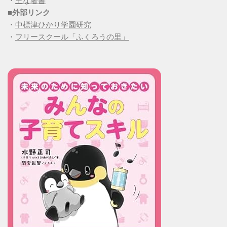
・
主な著書
■
外部リンク
・
中標津ひかり学園研究
・
フリースクール「ふくろうの里」