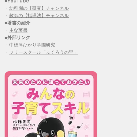
■YouTube
・
幼稚園の【研究】チャンネル
・
教師の【指導法】チャンネル
■
著書の紹介
・
主な著書
■
外部リンク
・
中標津ひかり学園研究
・
フリースクール「ふくろうの里」