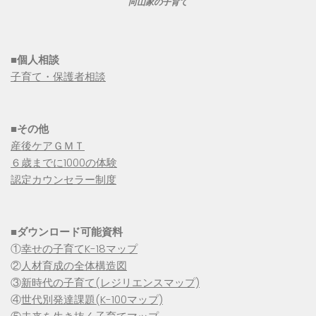
向山家の子育て
■個人相談
子育て・保護者相談
■その他
産後ケアＧＭＴ
６歳までに1000の体験
認定カウンセラー制度
■
ダウンロード可能資料
①
幸せの子育てK-18マップ
②
人材育成の全体構造図
③
新時代の子育て(レジリエンスマップ)
④
世代別発達課題(K-100マップ)