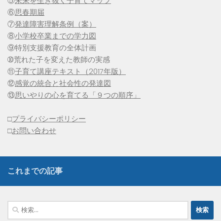
⑤
未来を生き抜く子育てマップ
⑥
思春期届
⑦
発達障害理解条例（案）
⑧
小学校卒業までの学力図
⑨特別支援教育の全体計画
➉荒れた子を変えた教師の実感
⑪
子育て講座テキスト（2017年版）
⑫
感覚の統合と社会性の発達図
⑬
思いやりの心を育てる「９つの順序」
□
プライバシーポリシー
□
お問い合わせ
これまでの記事
検
索: