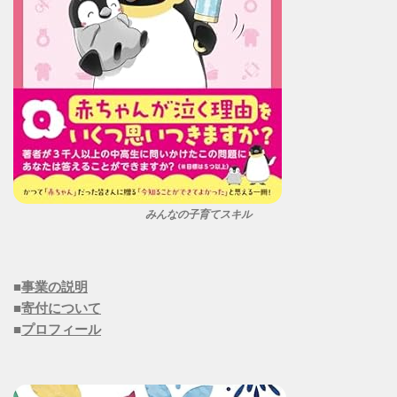
みんなの子育てスキル
■
事業の説明
■
寄付について
■
プロフィール