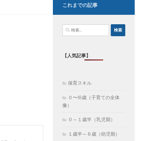
これまでの記事
検
索:
【人気記事】
保育スキル
０〜18歳（子育ての全体
像）
０～１歳半（乳児期）
１歳半～６歳（幼児期）