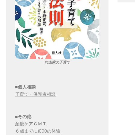
向山家の子育て
■個人相談
子育て・保護者相談
■その他
産後ケアＧＭＴ
６歳までに1000の体験