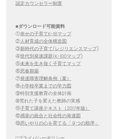
認定カウンセラー制度
■
ダウンロード可能資料
①
幸せの子育てK-18マップ
②
人材育成の全体構造図
③
新時代の子育て(レジリエンスマップ)
④
世代別発達課題(K-100マップ)
⑤
未来を生き抜く子育てマップ
⑥
思春期届
⑦
発達障害理解条例（案）
⑧
小学校卒業までの学力図
⑨特別支援教育の全体計画
➉荒れた子を変えた教師の実感
⑪
子育て講座テキスト（2017年版）
⑫
感覚の統合と社会性の発達図
⑬
思いやりの心を育てる「９つの順序」
□
プライバシーポリシー