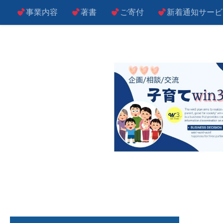
事業内容
著書
ご寄付
新着通知サービ
コンテンツへスキップ
子によし！親によし！世の中によし！