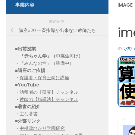
事業内容
IMAGE
前の記事
im
講座520 一斉指導が出来ない教師たち
■出前授業
BY
水野 
・
「赤ちゃん学」（中高生向け）
・「みんなの性」（準備中）
■講座のご依頼
・
保護者・保育士向け講座
■YouTube
・
幼稚園の【研究】チャンネル
・
教師の【指導法】チャンネル
■
著書の紹介
・
主な著書
■
外部リンク
・
中標津ひかり学園研究