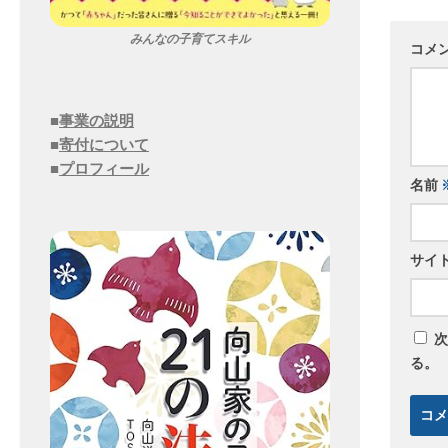
みんなの子育てスキル
コメ
■
事業の説明
■
寄付について
■
プロフィール
名前
サイ
次
る。