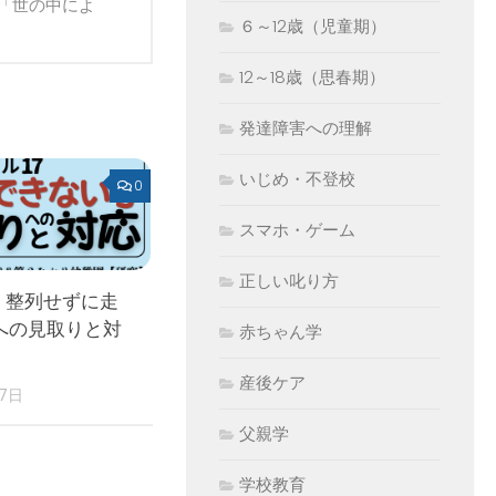
「世の中によ
６～12歳（児童期）
12～18歳（思春期）
発達障害への理解
いじめ・不登校
0
スマホ・ゲーム
正しい叱り方
 整列せずに走
への見取りと対
赤ちゃん学
産後ケア
17日
父親学
学校教育