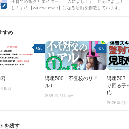
子育て応援クリエイター：「人によし！」「自分によし！」
し！」の【win-win-win】になる活動を創造しています。
すすめ
0
0
内容
講座588 不登校のリア
講座587
ルⅡ
り回る子
2月16日
応
2026年7月25日
2026年7月
トを残す