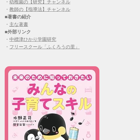
・
幼稚園の【研究】チャンネル
・
教師の【指導法】チャンネル
■
著書の紹介
・
主な著書
■
外部リンク
・
中標津ひかり学園研究
・
フリースクール「ふくろうの里」