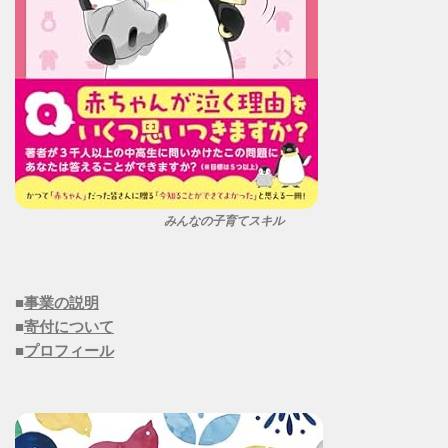
みんなの子育てスキル
■
事業の説明
■
寄付について
■
プロフィール