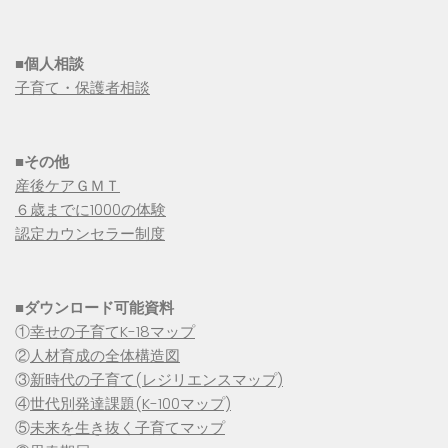
■個人相談
子育て・保護者相談
■その他
産後ケアＧＭＴ
６歳までに1000の体験
認定カウンセラー制度
■
ダウンロード可能資料
①
幸せの子育てK-18マップ
②
人材育成の全体構造図
③
新時代の子育て(レジリエンスマップ)
④
世代別発達課題(K-100マップ)
⑤
未来を生き抜く子育てマップ