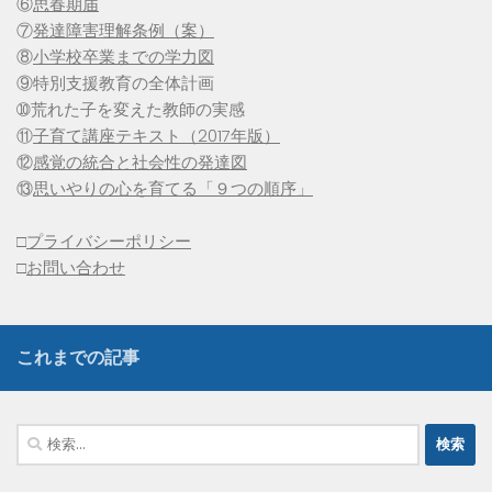
⑥
思春期届
⑦
発達障害理解条例（案）
⑧
小学校卒業までの学力図
⑨特別支援教育の全体計画
➉荒れた子を変えた教師の実感
⑪
子育て講座テキスト（2017年版）
⑫
感覚の統合と社会性の発達図
⑬
思いやりの心を育てる「９つの順序」
□
プライバシーポリシー
□
お問い合わせ
これまでの記事
検
索: