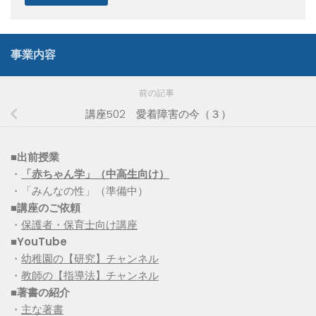
事業内容
前の記事
講座502 愛着障害の今（３）
■出前授業
・
「赤ちゃん学」（中高生向け）
・「みんなの性」（準備中）
■講座のご依頼
・
保護者・保育士向け講座
■YouTube
・
幼稚園の【研究】チャンネル
・
教師の【指導法】チャンネル
■
著書の紹介
・
主な著書