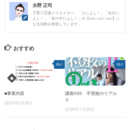
水野 正司
子育て応援クリエイター：「人によし！」「自分に
よし！」「世の中によし！」の【win-win-win】に
なる活動を創造しています。
おすすめ
0
0
■事業内容
講座588 不登校のリアル
Ⅱ
2024年2月16日
2026年7月25日