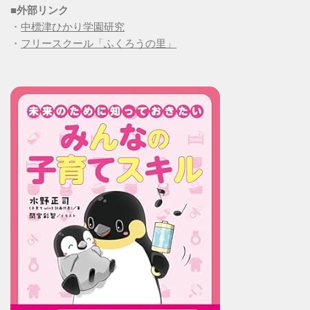
■
外部リンク
・
中標津ひかり学園研究
・
フリースクール「ふくろうの里」