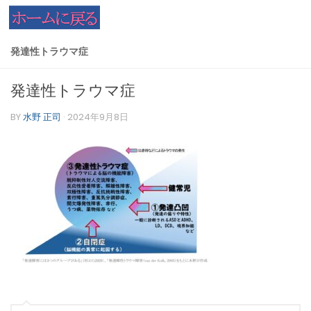
コンテンツへスキップ
発達性トラウマ症
発達性トラウマ症
BY
水野 正司
·
2024年9月8日