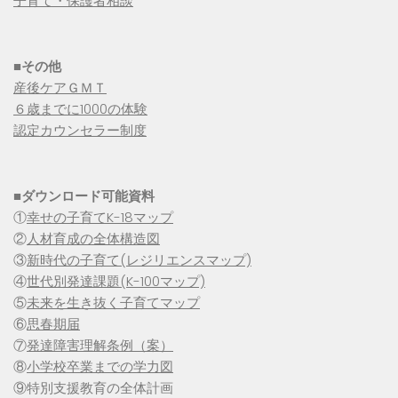
子育て・保護者相談
■その他
産後ケアＧＭＴ
６歳までに1000の体験
認定カウンセラー制度
■
ダウンロード可能資料
①
幸せの子育てK-18マップ
②
人材育成の全体構造図
③
新時代の子育て(レジリエンスマップ)
④
世代別発達課題(K-100マップ)
⑤
未来を生き抜く子育てマップ
⑥
思春期届
⑦
発達障害理解条例（案）
⑧
小学校卒業までの学力図
⑨特別支援教育の全体計画