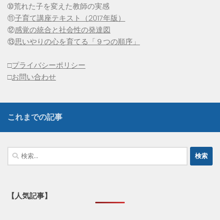
➉荒れた子を変えた教師の実感
⑪
子育て講座テキスト（2017年版）
⑫
感覚の統合と社会性の発達図
⑬
思いやりの心を育てる「９つの順序」
□
プライバシーポリシー
□
お問い合わせ
これまでの記事
検
索:
【人気記事】