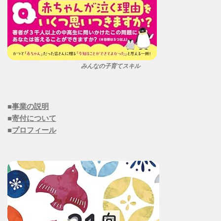
みんなの子育てスキル
■
事業の説明
■
寄付について
■
プロフィール