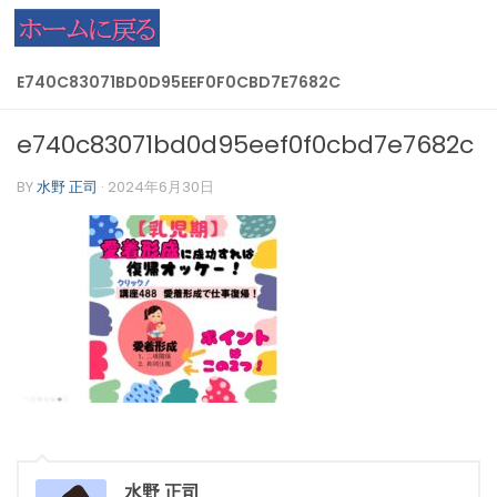
コンテンツへスキップ
E740C83071BD0D95EEF0F0CBD7E7682C
e740c83071bd0d95eef0f0cbd7e7682c
BY
水野 正司
·
2024年6月30日
水野 正司