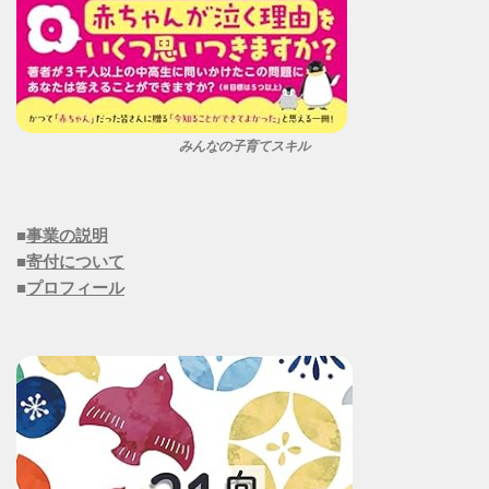
みんなの子育てスキル
■
事業の説明
■
寄付について
■
プロフィール