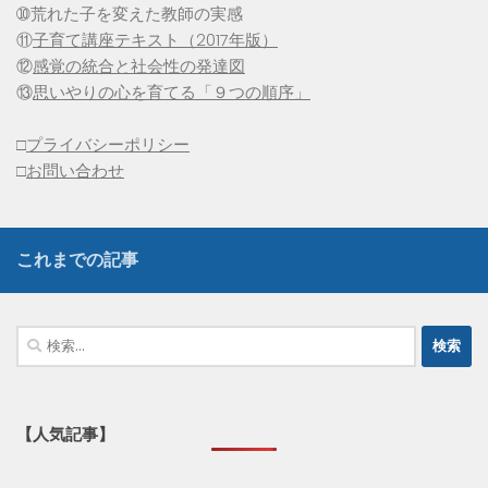
➉荒れた子を変えた教師の実感
⑪
子育て講座テキスト（2017年版）
⑫
感覚の統合と社会性の発達図
⑬
思いやりの心を育てる「９つの順序」
□
プライバシーポリシー
□
お問い合わせ
これまでの記事
検
索:
【人気記事】