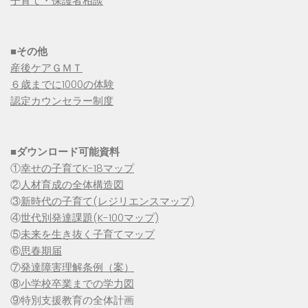
子育て・保護者相談
■その他
産後ケアＧＭＴ
６歳までに1000の体験
認定カウンセラー制度
■
ダウンロード可能資料
①
幸せの子育てK-18マップ
②
人材育成の全体構造図
③
新時代の子育て(レジリエンスマップ)
④
世代別発達課題(K-100マップ)
⑤
未来を生き抜く子育てマップ
⑥
思春期届
⑦
発達障害理解条例（案）
⑧
小学校卒業までの学力図
⑨特別支援教育の全体計画