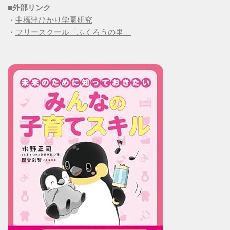
■
外部リンク
・
中標津ひかり学園研究
・
フリースクール「ふくろうの里」