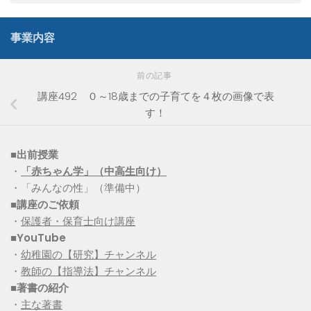
事業内容
前の記事
講座492 ０～18歳までの子育てを４枚の画像で表
す！
■出前授業
・
「赤ちゃん学」（中高生向け）
・「みんなの性」（準備中）
■講座のご依頼
・
保護者・保育士向け講座
■YouTube
・
幼稚園の【研究】チャンネル
・
教師の【指導法】チャンネル
■
著書の紹介
・
主な著書