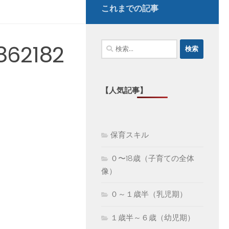
これまでの記事
検
862182
索:
【人気記事】
保育スキル
０〜18歳（子育ての全体
像）
０～１歳半（乳児期）
１歳半～６歳（幼児期）