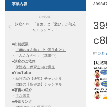
事業内容
39984
前の記事
39
講座489 「言葉」と「遊び」が幼児
のミッション！
c8
■出前授業
・
「赤ちゃん学」（中高生向け）
BY
水野 
・「みんなの性」（準備中）
■講座のご依頼
・
保護者・保育士向け講座
■YouTube
・
幼稚園の【研究】チャンネル
・
教師の【指導法】チャンネル
■
著書の紹介
・
主な著書
■
外部リンク