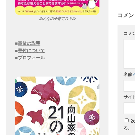
コメン
みんなの子育てスキル
コメ
■
事業の説明
■
寄付について
■
プロフィール
名前
サイ
次
る。