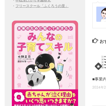
・
中標津ひかり学園研究
・
フリースクール「ふくろうの里」
お
■事業
2024年