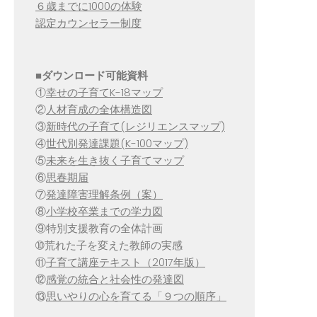
６歳までに1000の体験
認定カウンセラー制度
■
ダウンロード可能資料
①
幸せの子育てK-18マップ
②
人材育成の全体構造図
③
新時代の子育て(レジリエンスマップ)
④
世代別発達課題(K-100マップ)
⑤
未来を生き抜く子育てマップ
⑥
思春期届
⑦
発達障害理解条例（案）
⑧
小学校卒業までの学力図
⑨特別支援教育の全体計画
➉荒れた子を変えた教師の実感
⑪
子育て講座テキスト（2017年版）
⑫
感覚の統合と社会性の発達図
⑬
思いやりの心を育てる「９つの順序」