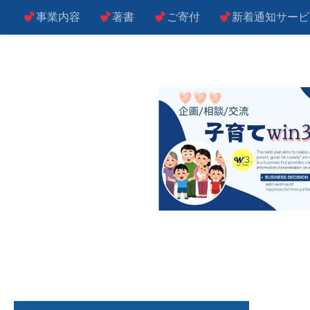
事業内容
著書
ご寄付
新着通知サービ
コンテンツへスキップ
子によし！親によし！世の中によし！