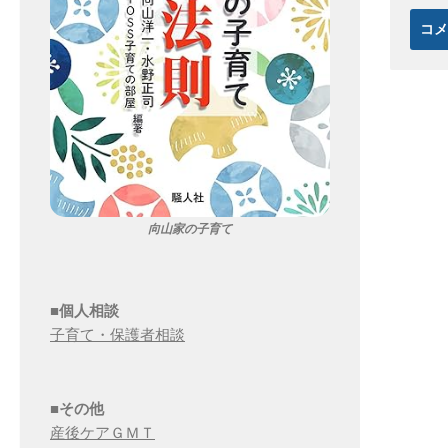
向山家の子育て
■個人相談
子育て・保護者相談
■その他
産後ケアＧＭＴ