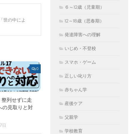
６～12歳（児童期）
「世の中によ
12～18歳（思春期）
発達障害への理解
いじめ・不登校
スマホ・ゲーム
0
正しい叱り方
赤ちゃん学
 整列せずに走
産後ケア
への見取りと対
父親学
17日
学校教育