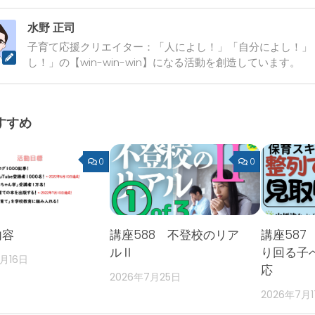
水野 正司
子育て応援クリエイター：「人によし！」「自分によし！」
し！」の【win-win-win】になる活動を創造しています。
すすめ
0
0
内容
講座588 不登校のリア
講座587
ルⅡ
り回る子
2月16日
応
2026年7月25日
2026年7月