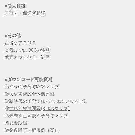
■個人相談
子育て・保護者相談
■その他
産後ケアＧＭＴ
６歳までに1000の体験
認定カウンセラー制度
■
ダウンロード可能資料
①
幸せの子育てK-18マップ
②
人材育成の全体構造図
③
新時代の子育て(レジリエンスマップ)
④
世代別発達課題(K-100マップ)
⑤
未来を生き抜く子育てマップ
⑥
思春期届
⑦
発達障害理解条例（案）