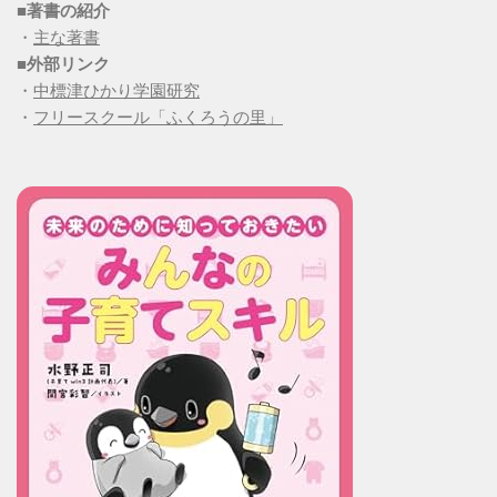
■
著書の紹介
・
主な著書
■
外部リンク
・
中標津ひかり学園研究
・
フリースクール「ふくろうの里」