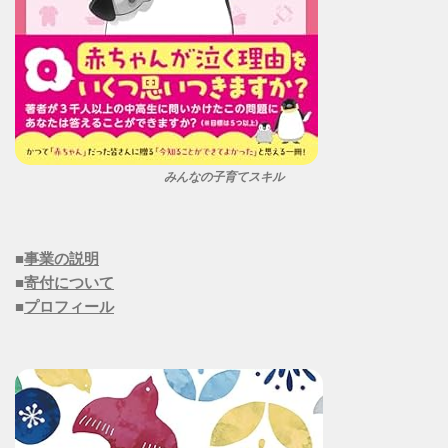
みんなの子育てスキル
■
事業の説明
■
寄付について
■
プロフィール