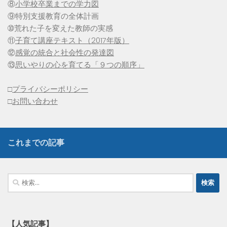
⑧
小学校卒業までの学力図
⑨特別支援教育の全体計画
➉荒れた子を変えた教師の実感
⑪
子育て講座テキスト（2017年版）
⑫
感覚の統合と社会性の発達図
⑬
思いやりの心を育てる「９つの順序」
□
プライバシーポリシー
□
お問い合わせ
これまでの記事
検
索:
【人気記事】