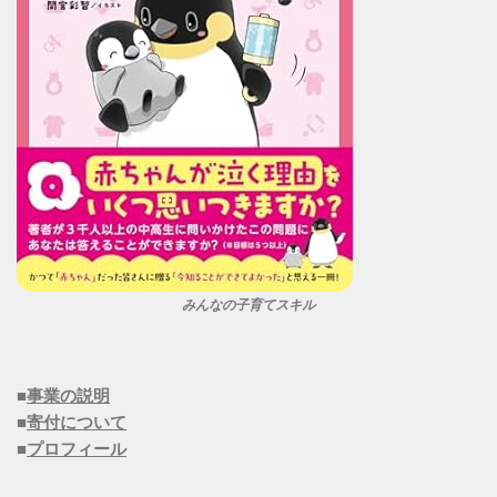
みんなの子育てスキル
■
事業の説明
■
寄付について
■
プロフィール