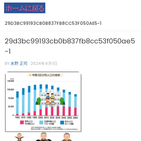
コンテンツへスキップ
29D3BC99193CB0B837FB8CC53F050AE5-1
29d3bc99193cb0b837fb8cc53f050ae5
-1
BY
水野 正司
·
2024年4月1日