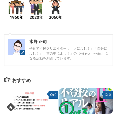
水野 正司
子育て応援クリエイター：「人によし！」「自分に
よし！」「世の中によし！」の【win-win-win】に
なる活動を創造しています。
おすすめ
0
0