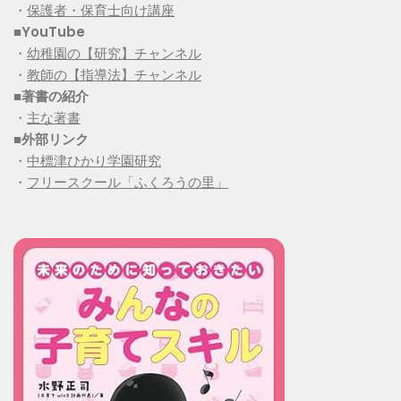
・
保護者・保育士向け講座
■YouTube
・
幼稚園の【研究】チャンネル
・
教師の【指導法】チャンネル
■
著書の紹介
・
主な著書
■
外部リンク
・
中標津ひかり学園研究
・
フリースクール「ふくろうの里」