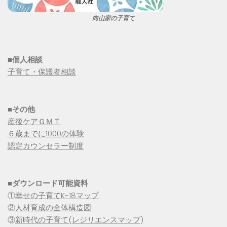
向山家の子育て
■個人相談
子育て・保護者相談
■その他
産後ケアＧＭＴ
６歳までに1000の体験
認定カウンセラー制度
■
ダウンロード可能資料
①
幸せの子育てK-18マップ
②
人材育成の全体構造図
③
新時代の子育て(レジリエンスマップ)