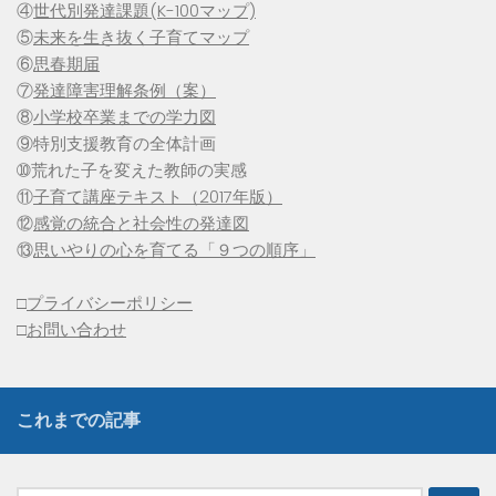
④
世代別発達課題(K-100マップ)
⑤
未来を生き抜く子育てマップ
⑥
思春期届
⑦
発達障害理解条例（案）
⑧
小学校卒業までの学力図
⑨特別支援教育の全体計画
➉荒れた子を変えた教師の実感
⑪
子育て講座テキスト（2017年版）
⑫
感覚の統合と社会性の発達図
⑬
思いやりの心を育てる「９つの順序」
□
プライバシーポリシー
□
お問い合わせ
これまでの記事