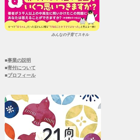
みんなの子育てスキル
■
事業の説明
■
寄付について
■
プロフィール