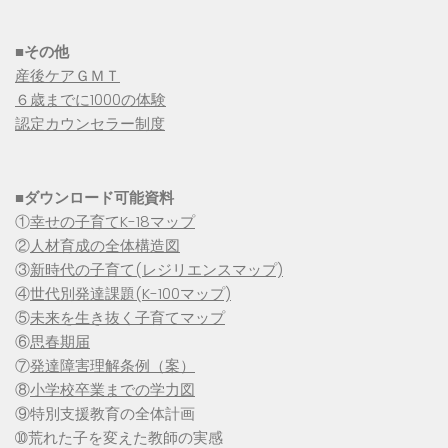
■その他
産後ケアＧＭＴ
６歳までに1000の体験
認定カウンセラー制度
■
ダウンロード可能資料
①
幸せの子育てK-18マップ
②
人材育成の全体構造図
③
新時代の子育て(レジリエンスマップ)
④
世代別発達課題(K-100マップ)
⑤
未来を生き抜く子育てマップ
⑥
思春期届
⑦
発達障害理解条例（案）
⑧
小学校卒業までの学力図
⑨特別支援教育の全体計画
➉荒れた子を変えた教師の実感