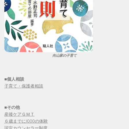
向山家の子育て
■個人相談
子育て・保護者相談
■その他
産後ケアＧＭＴ
６歳までに1000の体験
認定カウンセラー制度