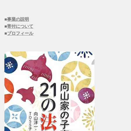
■
事業の説明
■
寄付について
■
プロフィール