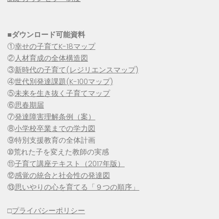
■
ダウンロード可能資料
①
幸せの子育てK-18マップ
②
人材育成の全体構造図
③
新時代の子育て(レジリエンスマップ)
④
世代別発達課題(K-100マップ)
⑤
未来を生き抜く子育てマップ
⑥
思春期届
⑦
発達障害理解条例（案）
⑧
小学校卒業までの学力図
⑨特別支援教育の全体計画
➉荒れた子を変えた教師の実感
⑪
子育て講座テキスト（2017年版）
⑫
感覚の統合と社会性の発達図
⑬
思いやりの心を育てる「９つの順序」
□
プライバシーポリシー