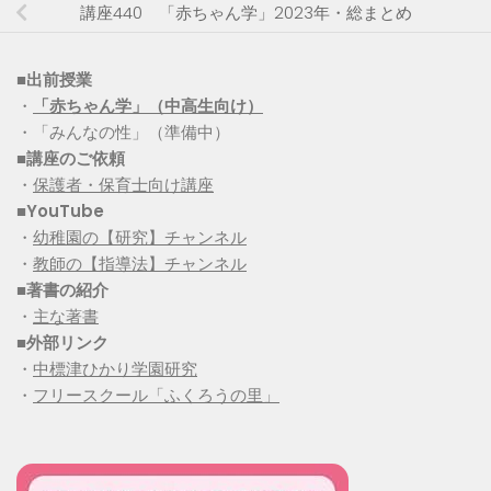
講座440 「赤ちゃん学」2023年・総まとめ
■出前授業
・
「赤ちゃん学」（中高生向け）
・「みんなの性」（準備中）
■講座のご依頼
・
保護者・保育士向け講座
■YouTube
・
幼稚園の【研究】チャンネル
・
教師の【指導法】チャンネル
■
著書の紹介
・
主な著書
■
外部リンク
・
中標津ひかり学園研究
・
フリースクール「ふくろうの里」