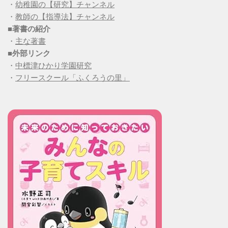
・
幼稚園の【研究】チャンネル
・
教師の【指導法】チャンネル
■
著書の紹介
・
主な著書
■
外部リンク
・
中標津ひかり学園研究
・
フリースクール「ふくろうの里」