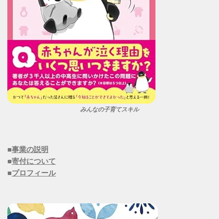
みんなの子育てスキル
■
事業の説明
■
寄付について
■
プロフィール