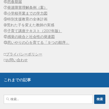
⑥
思春期届
⑦
発達障害理解条例（案）
⑧
小学校卒業までの学力図
⑨特別支援教育の全体計画
➉荒れた子を変えた教師の実感
⑪
子育て講座テキスト（2017年版）
⑫
感覚の統合と社会性の発達図
⑬
思いやりの心を育てる「９つの順序」
□
プライバシーポリシー
□
お問い合わせ
これまでの記事
検
索: