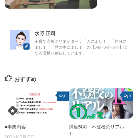
水野 正司
子育て応援クリエイター：「人によし！」「自分に
よし！」「世の中によし！」の【win-win-win】に
なる活動を創造しています。
おすすめ
0
0
■事業内容
講座588 不登校のリアル
Ⅱ
2024年2月16日