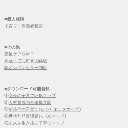
■個人相談
子育て・保護者相談
■その他
産後ケアＧＭＴ
６歳までに1000の体験
認定カウンセラー制度
■
ダウンロード可能資料
①
幸せの子育てK-18マップ
②
人材育成の全体構造図
③
新時代の子育て(レジリエンスマップ)
④
世代別発達課題(K-100マップ)
⑤
未来を生き抜く子育てマップ