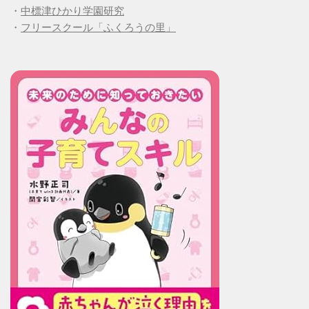
・
中標津ひかり学園研究
・
フリースクール「ふくろうの里」