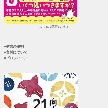
みんなの子育てスキル
■
事業の説明
■
寄付について
■
プロフィール