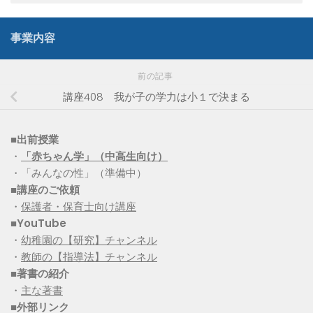
事業内容
前の記事
講座408 我が子の学力は小１で決まる
■出前授業
・
「赤ちゃん学」（中高生向け）
・「みんなの性」（準備中）
■講座のご依頼
・
保護者・保育士向け講座
■YouTube
・
幼稚園の【研究】チャンネル
・
教師の【指導法】チャンネル
■
著書の紹介
・
主な著書
■
外部リンク