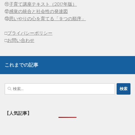
⑪
子育て講座テキスト（2017年版）
⑫
感覚の統合と社会性の発達図
⑬
思いやりの心を育てる「９つの順序」
□
プライバシーポリシー
□
お問い合わせ
これまでの記事
検
索:
【人気記事】