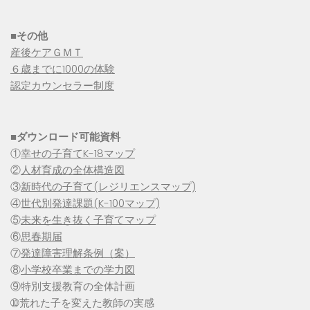
■その他
産後ケアＧＭＴ
６歳までに1000の体験
認定カウンセラー制度
■
ダウンロード可能資料
①
幸せの子育てK-18マップ
②
人材育成の全体構造図
③
新時代の子育て(レジリエンスマップ)
④
世代別発達課題(K-100マップ)
⑤
未来を生き抜く子育てマップ
⑥
思春期届
⑦
発達障害理解条例（案）
⑧
小学校卒業までの学力図
⑨特別支援教育の全体計画
➉荒れた子を変えた教師の実感