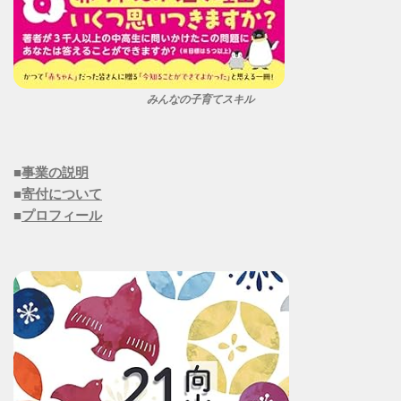
みんなの子育てスキル
■
事業の説明
■
寄付について
■
プロフィール