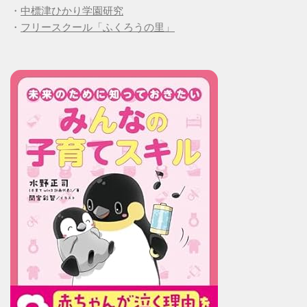
・
中標津ひかり学園研究
・
フリースクール「ふくろうの里」