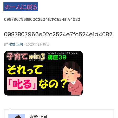
コンテンツへスキップ
0987807966E02C2524E7FC524E1A4082
0987807966e02c2524e7fc524e1a4082
BY
水野 正司
·
2020年8月15日
水野 正司