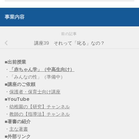
事業内容
前の記事
講座39 それって「叱る」なの？
■出前授業
・
「赤ちゃん学」（中高生向け）
・「みんなの性」（準備中）
■講座のご依頼
・
保護者・保育士向け講座
■YouTube
・
幼稚園の【研究】チャンネル
・
教師の【指導法】チャンネル
■
著書の紹介
・
主な著書
■
外部リンク