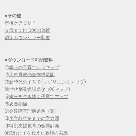
■その他
産後ケアＧＭＴ
６歳までに1000の体験
認定カウンセラー制度
■
ダウンロード可能資料
①
幸せの子育てK-18マップ
②
人材育成の全体構造図
③
新時代の子育て(レジリエンスマップ)
④
世代別発達課題(K-100マップ)
⑤
未来を生き抜く子育てマップ
⑥
思春期届
⑦
発達障害理解条例（案）
⑧
小学校卒業までの学力図
⑨特別支援教育の全体計画
➉荒れた子を変えた教師の実感