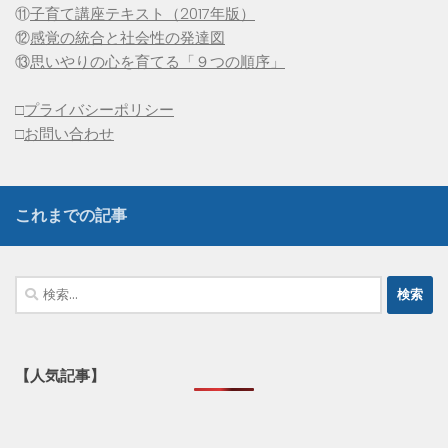
⑪
子育て講座テキスト（2017年版）
⑫
感覚の統合と社会性の発達図
⑬
思いやりの心を育てる「９つの順序」
□
プライバシーポリシー
□
お問い合わせ
これまでの記事
検
索:
【人気記事】