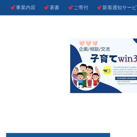
事業内容
著書
ご寄付
新着通知サービ
コンテンツへスキップ
子によし！親によし！世の中によし！