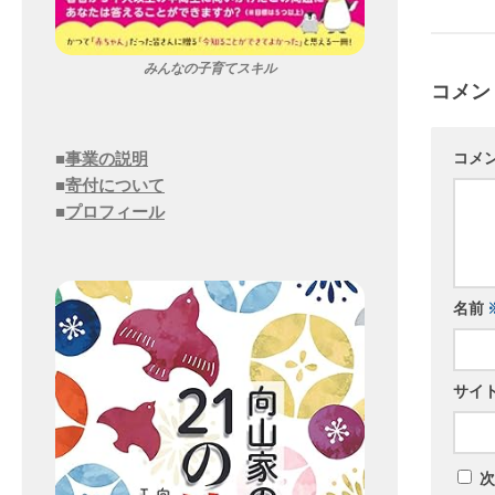
みんなの子育てスキル
コメン
コメ
■
事業の説明
■
寄付について
■
プロフィール
名前
サイ
次