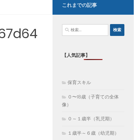
これまでの記事
検
67d64
索:
【人気記事】
保育スキル
０〜18歳（子育ての全体
像）
０～１歳半（乳児期）
１歳半～６歳（幼児期）