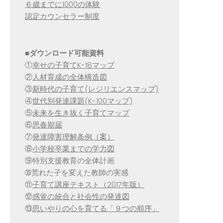
６歳までに1000の体験
認定カウンセラー制度
■
ダウンロード可能資料
①
幸せの子育てK-18マップ
②
人材育成の全体構造図
③
新時代の子育て(レジリエンスマップ)
④
世代別発達課題(K-100マップ)
⑤
未来を生き抜く子育てマップ
⑥
思春期届
⑦
発達障害理解条例（案）
⑧
小学校卒業までの学力図
⑨特別支援教育の全体計画
➉荒れた子を変えた教師の実感
⑪
子育て講座テキスト（2017年版）
⑫
感覚の統合と社会性の発達図
⑬
思いやりの心を育てる「９つの順序」