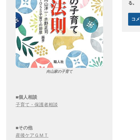
る。
向山家の子育て
■個人相談
子育て・保護者相談
■その他
産後ケアＧＭＴ