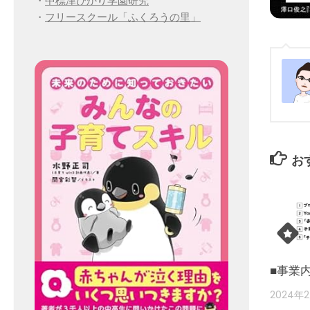
・
中標津ひかり学園研究
・
フリースクール「ふくろうの里」
お
■事業
2024年