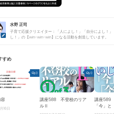
水野 正司
子育て応援クリエイター：「人によし！」「自分によし！」
し！」の【win-win-win】になる活動を創造しています。
すすめ
0
0
内容
講座588 不登校のリア
講座589
ルⅡ
「今」と
2月16日