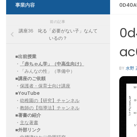
事業内容
0D40A
前の記事
0d
講座36 叱る「必要がない子」なんて
いるの？
ac
■出前授業
・
「赤ちゃん学」（中高生向け）
BY
水野 
・「みんなの性」（準備中）
■講座のご依頼
・
保護者・保育士向け講座
■YouTube
・
幼稚園の【研究】チャンネル
・
教師の【指導法】チャンネル
■
著書の紹介
・
主な著書
■
外部リンク