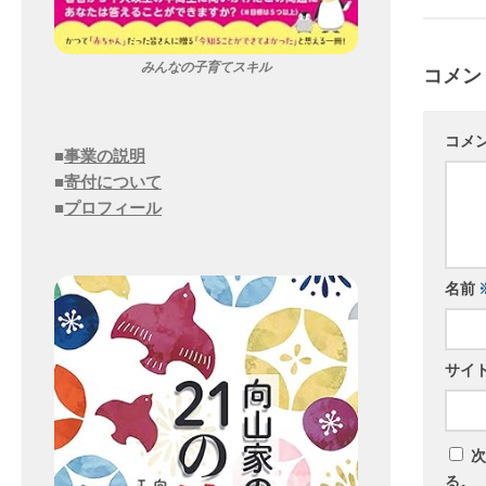
みんなの子育てスキル
コメン
コメ
■
事業の説明
■
寄付について
■
プロフィール
名前
サイ
次
る。