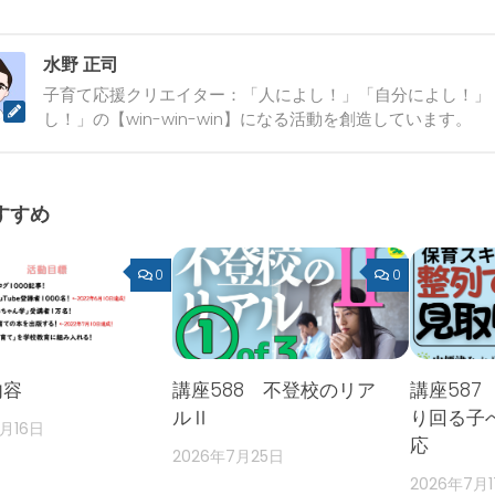
水野 正司
子育て応援クリエイター：「人によし！」「自分によし！」
し！」の【win-win-win】になる活動を創造しています。
すすめ
0
0
内容
講座588 不登校のリア
講座587
ルⅡ
り回る子
2月16日
応
2026年7月25日
2026年7月