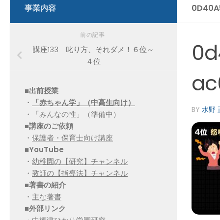
事業内容
0D40A
前の記事
0d
講座133 叱り方、それダメ！６位～
４位
ac
■出前授業
・
「赤ちゃん学」（中高生向け）
BY
水野 
・「みんなの性」（準備中）
■講座のご依頼
・
保護者・保育士向け講座
■YouTube
・
幼稚園の【研究】チャンネル
・
教師の【指導法】チャンネル
■
著書の紹介
・
主な著書
■
外部リンク