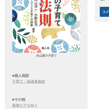
向山家の子育て
■個人相談
子育て・保護者相談
■その他
産後ケアＧＭＴ