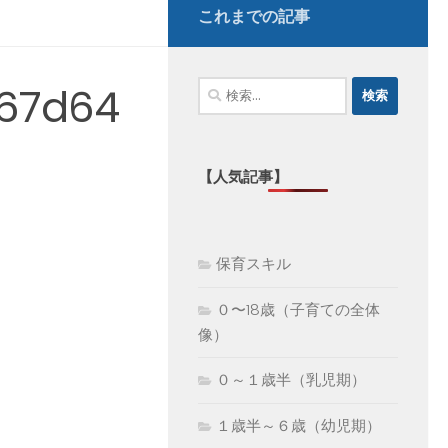
これまでの記事
検
67d64
索:
【人気記事】
保育スキル
０〜18歳（子育ての全体
像）
０～１歳半（乳児期）
１歳半～６歳（幼児期）