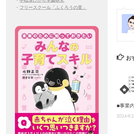
・
中標津ひかり学園研究
・
フリースクール「ふくろうの里」
お
■事業
2024年