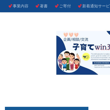
事業内容
著書
ご寄付
新着通知サービ
コンテンツへスキップ
子によし！親によし！世の中によし！