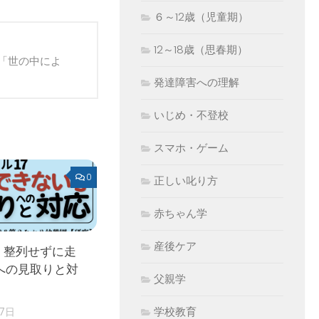
６～12歳（児童期）
12～18歳（思春期）
「世の中によ
発達障害への理解
いじめ・不登校
スマホ・ゲーム
0
正しい叱り方
赤ちゃん学
産後ケア
 整列せずに走
への見取りと対
父親学
学校教育
17日