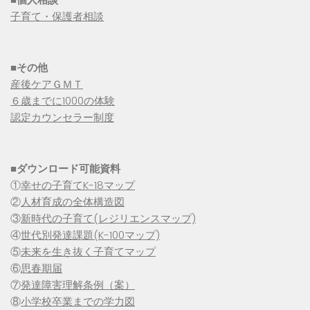
子育て・保護者相談
■その他
産後ケアＧＭＴ
６歳までに1000の体験
認定カウンセラー制度
■
ダウンロード可能資料
①
幸せの子育てK-18マップ
②
人材育成の全体構造図
③
新時代の子育て(レジリエンスマップ)
④
世代別発達課題(K-100マップ)
⑤
未来を生き抜く子育てマップ
⑥
思春期届
⑦
発達障害理解条例（案）
⑧
小学校卒業までの学力図