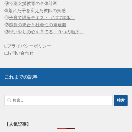
⑨特別支援教育の全体計画
➉荒れた子を変えた教師の実感
⑪
子育て講座テキスト（2017年版）
⑫
感覚の統合と社会性の発達図
⑬
思いやりの心を育てる「９つの順序」
□
プライバシーポリシー
□
お問い合わせ
これまでの記事
検
索:
【人気記事】