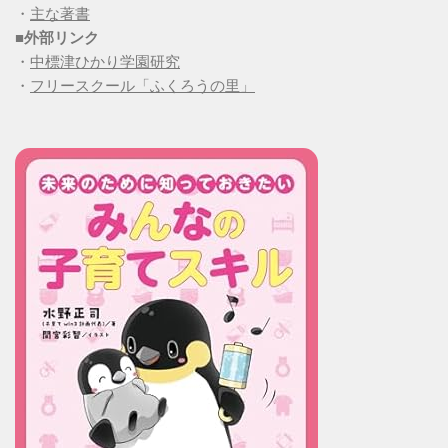
・
主な著書
■
外部リンク
・
中標津ひかり学園研究
・
フリースクール「ふくろうの里」