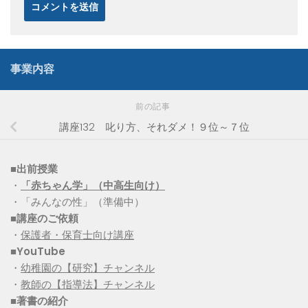
事業内容
前の記事
講座132 叱り方、それダメ！９位～７位
■出前授業
・
「赤ちゃん学」（中高生向け）
・「みんなの性」（準備中）
■講座のご依頼
・
保護者・保育士向け講座
■YouTube
・
幼稚園の【研究】チャンネル
・
教師の【指導法】チャンネル
■
著書の紹介