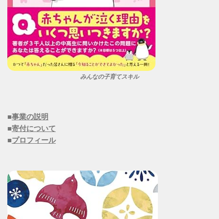
みんなの子育てスキル
■
事業の説明
■
寄付について
■
プロフィール