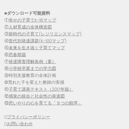
■
ダウンロード可能資料
①
幸せの子育てK-18マップ
②
人材育成の全体構造図
③
新時代の子育て(レジリエンスマップ)
④
世代別発達課題(K-100マップ)
⑤
未来を生き抜く子育てマップ
⑥
思春期届
⑦
発達障害理解条例（案）
⑧
小学校卒業までの学力図
⑨特別支援教育の全体計画
➉荒れた子を変えた教師の実感
⑪
子育て講座テキスト（2017年版）
⑫
感覚の統合と社会性の発達図
⑬
思いやりの心を育てる「９つの順序」
□
プライバシーポリシー
□
お問い合わせ