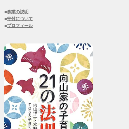
■
事業の説明
■
寄付について
■
プロフィール