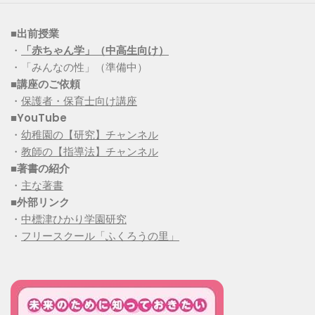
■出前授業
・
「赤ちゃん学」（中高生向け）
・「みんなの性」（準備中）
■講座のご依頼
・
保護者・保育士向け講座
■YouTube
・
幼稚園の【研究】チャンネル
・
教師の【指導法】チャンネル
■
著書の紹介
・
主な著書
■
外部リンク
・
中標津ひかり学園研究
・
フリースクール「ふくろうの里」