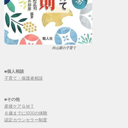
向山家の子育て
■個人相談
子育て・保護者相談
■その他
産後ケアＧＭＴ
６歳までに1000の体験
認定カウンセラー制度