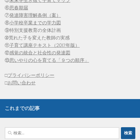
⑤
未来を生き抜く子育てマップ
⑥
思春期届
⑦
発達障害理解条例（案）
⑧
小学校卒業までの学力図
⑨特別支援教育の全体計画
➉荒れた子を変えた教師の実感
⑪
子育て講座テキスト（2017年版）
⑫
感覚の統合と社会性の発達図
⑬
思いやりの心を育てる「９つの順序」
□
プライバシーポリシー
□
お問い合わせ
これまでの記事
検
索: