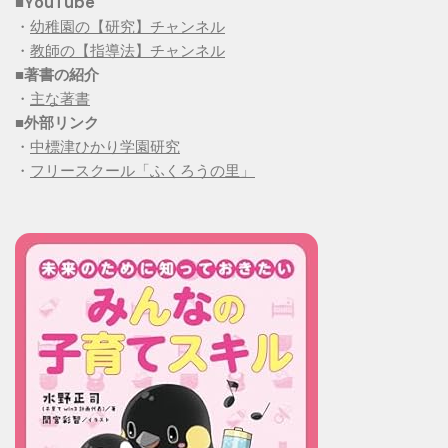
■YouTube
・
幼稚園の【研究】チャンネル
・
教師の【指導法】チャンネル
■
著書の紹介
・
主な著書
■
外部リンク
・
中標津ひかり学園研究
・
フリースクール「ふくろうの里」