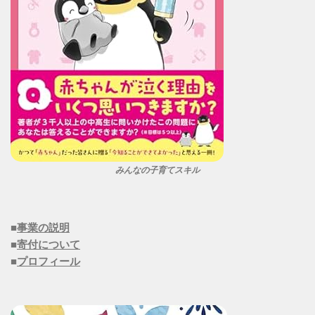
みんなの子育てスキル
■
事業の説明
■
寄付について
■
プロフィール