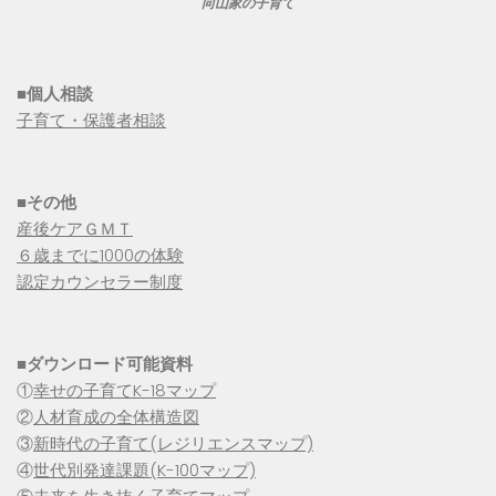
向山家の子育て
■個人相談
子育て・保護者相談
■その他
産後ケアＧＭＴ
６歳までに1000の体験
認定カウンセラー制度
■
ダウンロード可能資料
①
幸せの子育てK-18マップ
②
人材育成の全体構造図
③
新時代の子育て(レジリエンスマップ)
④
世代別発達課題(K-100マップ)