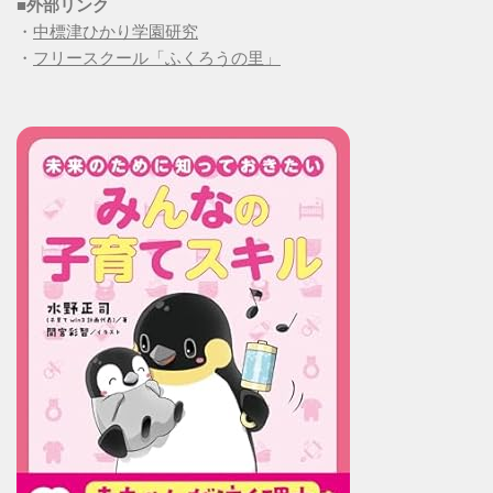
■
外部リンク
・
中標津ひかり学園研究
・
フリースクール「ふくろうの里」