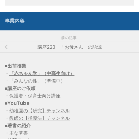
事業内容
前の記事
講座223 「お母さん」の語源
■出前授業
・
「赤ちゃん学」（中高生向け）
・「みんなの性」（準備中）
■講座のご依頼
・
保護者・保育士向け講座
■YouTube
・
幼稚園の【研究】チャンネル
・
教師の【指導法】チャンネル
■
著書の紹介
・
主な著書