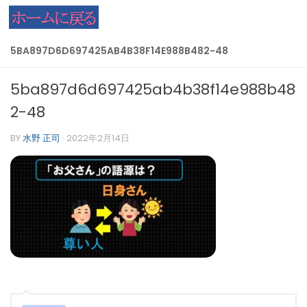
コンテンツへスキップ
5BA897D6D697425AB4B38F14E988B482-48
5ba897d6d697425ab4b38f14e988b48
2-48
BY
水野 正司
·
2022年2月14日