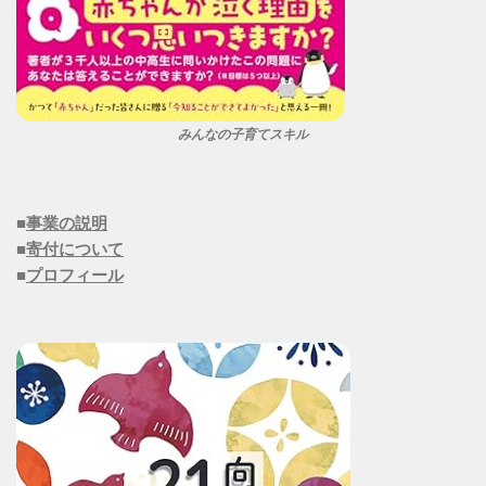
みんなの子育てスキル
■
事業の説明
■
寄付について
■
プロフィール