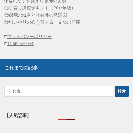
➉荒れた子を変えた教師の実感
⑪
子育て講座テキスト（2017年版）
⑫
感覚の統合と社会性の発達図
⑬
思いやりの心を育てる「９つの順序」
□
プライバシーポリシー
□
お問い合わせ
これまでの記事
検
索:
【人気記事】