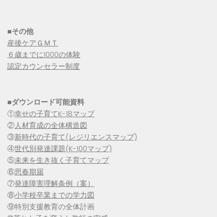
■その他
産後ケアＧＭＴ
６歳までに1000の体験
認定カウンセラー制度
■
ダウンロード可能資料
①
幸せの子育てK-18マップ
②
人材育成の全体構造図
③
新時代の子育て(レジリエンスマップ)
④
世代別発達課題(K-100マップ)
⑤
未来を生き抜く子育てマップ
⑥
思春期届
⑦
発達障害理解条例（案）
⑧
小学校卒業までの学力図
⑨特別支援教育の全体計画