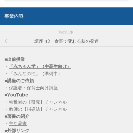
事業内容
前の記事
講座143 食事で変わる脳の発達
■出前授業
・
「赤ちゃん学」（中高生向け）
・「みんなの性」（準備中）
■講座のご依頼
・
保護者・保育士向け講座
■YouTube
・
幼稚園の【研究】チャンネル
・
教師の【指導法】チャンネル
■
著書の紹介
・
主な著書
■
外部リンク