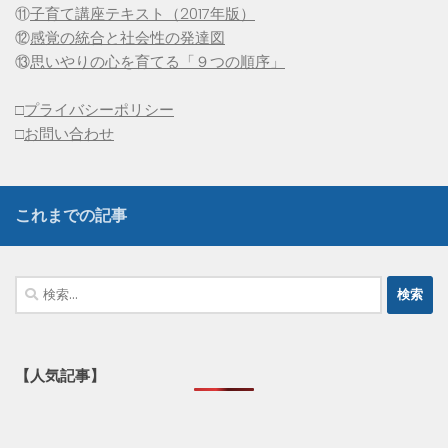
⑪
子育て講座テキスト（2017年版）
⑫
感覚の統合と社会性の発達図
⑬
思いやりの心を育てる「９つの順序」
□
プライバシーポリシー
□
お問い合わせ
これまでの記事
検
索:
【人気記事】