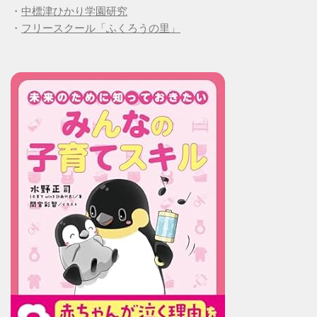
・
中標津ひかり学園研究
・
フリースクール「ふくろうの里」