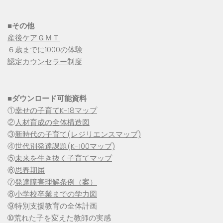
■その他
産後ケアＧＭＴ
６歳までに1000の体験
認定カウンセラー制度
■
ダウンロード可能資料
①
幸せの子育てK-18マップ
②
人材育成の全体構造図
③
新時代の子育て(レジリエンスマップ)
④
世代別発達課題(K-100マップ)
⑤
未来を生き抜く子育てマップ
⑥
思春期届
⑦
発達障害理解条例（案）
⑧
小学校卒業までの学力図
⑨特別支援教育の全体計画
➉荒れた子を変えた教師の実感