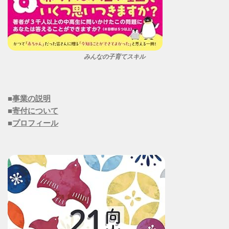
みんなの子育てスキル
■
事業の説明
■
寄付について
■
プロフィール