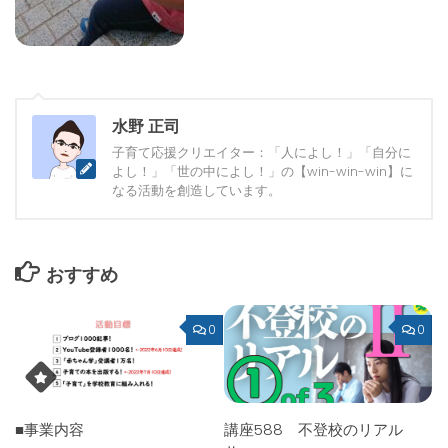
水野 正司
子育て応援クリエイター：「人によし！」「自分に
よし！」「世の中によし！」の【win-win-win】に
なる活動を創造しています。
おすすめ
0
0
■事業内容
講座588 不登校のリアル