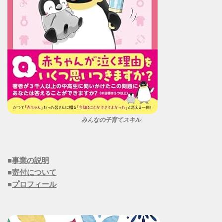
みんなの子育てスキル
■
事業の説明
■
寄付について
■
プロフィール