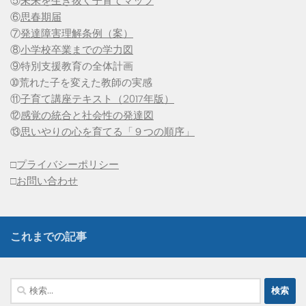
⑤
未来を生き抜く子育てマップ
⑥
思春期届
⑦
発達障害理解条例（案）
⑧
小学校卒業までの学力図
⑨特別支援教育の全体計画
➉荒れた子を変えた教師の実感
⑪
子育て講座テキスト（2017年版）
⑫
感覚の統合と社会性の発達図
⑬
思いやりの心を育てる「９つの順序」
□
プライバシーポリシー
□
お問い合わせ
これまでの記事
検
索: