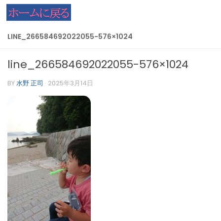
コンテンツへスキップ
LINE_266584692022055-576×1024
line_266584692022055-576×1024
BY
水野 正司
·
2025年3月14日