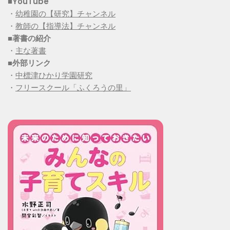
■YouTube
・
幼稚園の【研究】チャンネル
・
教師の【指導法】チャンネル
■
著書の紹介
・
主な著書
■
外部リンク
・
中標津ひかり学園研究
・
フリースクール「ふくろうの里」