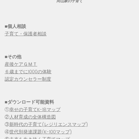
向山家の子育て
■個人相談
子育て・保護者相談
■その他
産後ケアＧＭＴ
６歳までに1000の体験
認定カウンセラー制度
■
ダウンロード可能資料
①
幸せの子育てK-18マップ
②
人材育成の全体構造図
③
新時代の子育て(レジリエンスマップ)
④
世代別発達課題(K-100マップ)