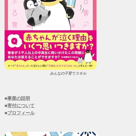
みんなの子育てスキル
■
事業の説明
■
寄付について
■
プロフィール