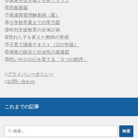
⑤
未来を生き抜く子育てマップ
⑥
思春期届
⑦
発達障害理解条例（案）
⑧
小学校卒業までの学力図
⑨特別支援教育の全体計画
➉荒れた子を変えた教師の実感
⑪
子育て講座テキスト（2017年版）
⑫
感覚の統合と社会性の発達図
⑬
思いやりの心を育てる「９つの順序」
□
プライバシーポリシー
□
お問い合わせ
これまでの記事
検
索: