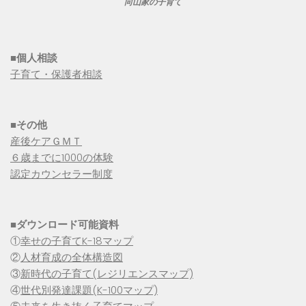
向山家の子育て
■個人相談
子育て・保護者相談
■その他
産後ケアＧＭＴ
６歳までに1000の体験
認定カウンセラー制度
■
ダウンロード可能資料
①
幸せの子育てK-18マップ
②
人材育成の全体構造図
③
新時代の子育て(レジリエンスマップ)
④
世代別発達課題(K-100マップ)