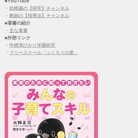
■YouTube
・
幼稚園の【研究】チャンネル
・
教師の【指導法】チャンネル
■
著書の紹介
・
主な著書
■
外部リンク
・
中標津ひかり学園研究
・
フリースクール「ふくろうの里」