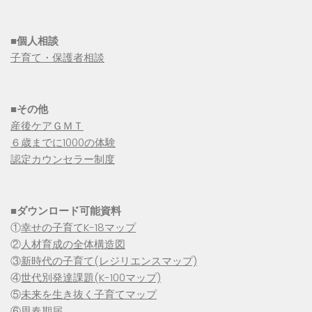
■個人相談
子育て・保護者相談
■その他
産後ケアＧＭＴ
６歳までに1000の体験
認定カウンセラー制度
■
ダウンロード可能資料
①
幸せの子育てK-18マップ
②
人材育成の全体構造図
③
新時代の子育て(レジリエンスマップ)
④
世代別発達課題(K-100マップ)
⑤
未来を生き抜く子育てマップ
⑥
思春期届