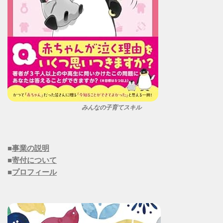
みんなの子育てスキル
■
事業の説明
■
寄付について
■
プロフィール