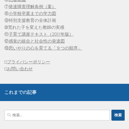
⑦
発達障害理解条例（案）
⑧
小学校卒業までの学力図
⑨特別支援教育の全体計画
➉荒れた子を変えた教師の実感
⑪
子育て講座テキスト（2017年版）
⑫
感覚の統合と社会性の発達図
⑬
思いやりの心を育てる「９つの順序」
□
プライバシーポリシー
□
お問い合わせ
これまでの記事
検
索: