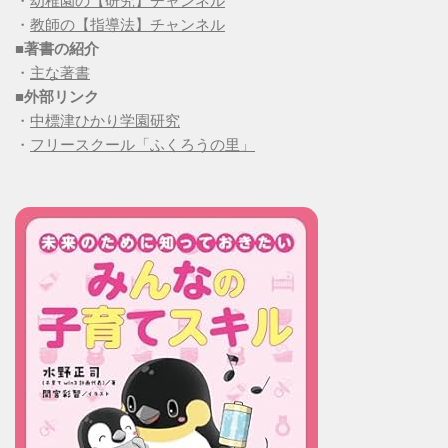
・
幼稚園の【研究】チャンネル
・
教師の【指導法】チャンネル
■
著書の紹介
・
主な著書
■
外部リンク
・
中標津ひかり学園研究
・
フリースクール「ふくろうの里」