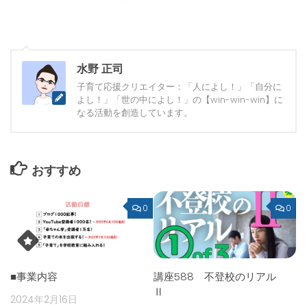
水野 正司
子育て応援クリエイター：「人によし！」「自分に
よし！」「世の中によし！」の【win-win-win】に
なる活動を創造しています。
おすすめ
0
0
■事業内容
講座588 不登校のリアル
Ⅱ
2024年2月16日