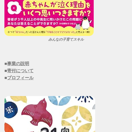
みんなの子育てスキル
■
事業の説明
■
寄付について
■
プロフィール