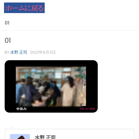
コンテンツへスキップ
01
01
BY
水野 正司
·
2021年6月3日
水野 正司