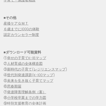
子育て・保護者相談
■その他
産後ケアＧＭＴ
６歳までに1000の体験
認定カウンセラー制度
■
ダウンロード可能資料
①
幸せの子育てK-18マップ
②
人材育成の全体構造図
③
新時代の子育て(レジリエンスマップ)
④
世代別発達課題(K-100マップ)
⑤
未来を生き抜く子育てマップ
⑥
思春期届
⑦
発達障害理解条例（案）
⑧
小学校卒業までの学力図
⑨特別支援教育の全体計画