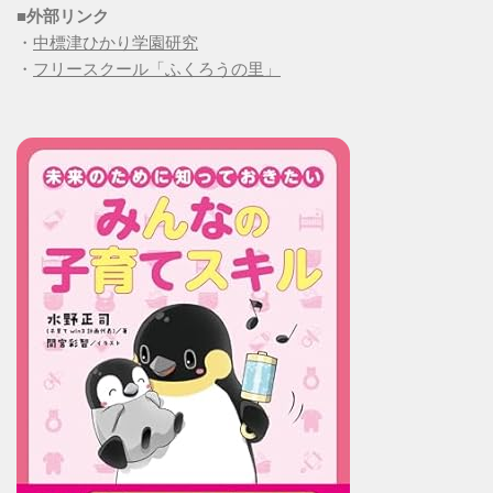
■
外部リンク
・
中標津ひかり学園研究
・
フリースクール「ふくろうの里」