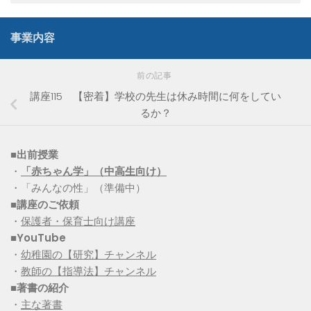
事業内容
前の記事
講座115 【密着】学校の先生は休み時間に何をしてい
るか？
■出前授業
・
「赤ちゃん学」（中高生向け）
・「みんなの性」（準備中）
■講座のご依頼
・
保護者・保育士向け講座
■YouTube
・
幼稚園の【研究】チャンネル
・
教師の【指導法】チャンネル
■
著書の紹介
・
主な著書