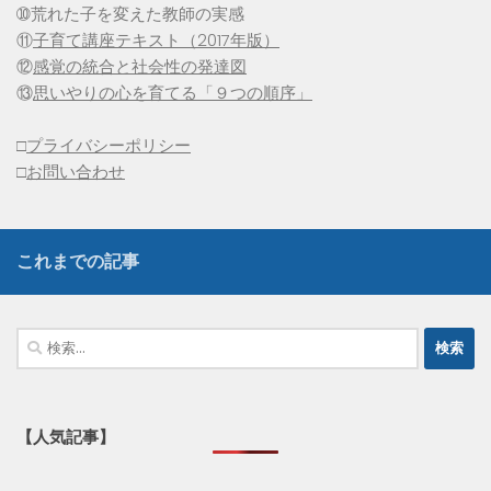
➉荒れた子を変えた教師の実感
⑪
子育て講座テキスト（2017年版）
⑫
感覚の統合と社会性の発達図
⑬
思いやりの心を育てる「９つの順序」
□
プライバシーポリシー
□
お問い合わせ
これまでの記事
検
索:
【人気記事】