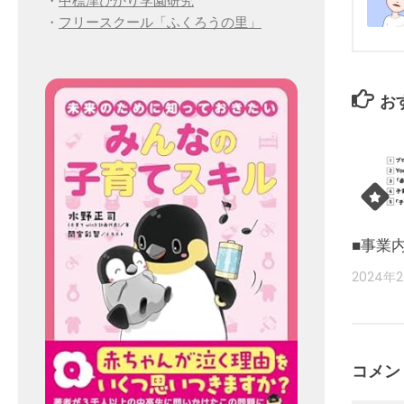
・
中標津ひかり学園研究
・
フリースクール「ふくろうの里」
お
■事業
2024年
コメン