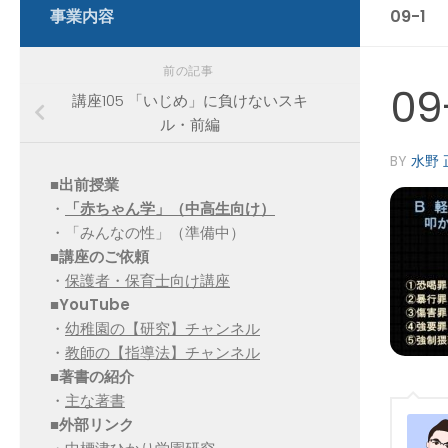
事業内容
09-1
前の記事
09
講座105 「いじめ」に負けないスキ
ル・前編
BY
水野 
■出前授業
・
「赤ちゃん学」（中高生向け）
・「みんなの性」（準備中）
■講座のご依頼
・
保護者・保育士向け講座
■YouTube
・
幼稚園の【研究】チャンネル
・
教師の【指導法】チャンネル
■
著書の紹介
・
主な著書
■
外部リンク