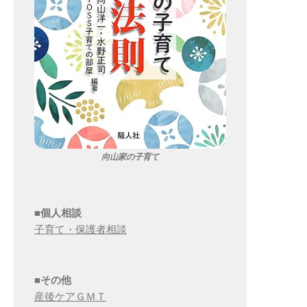
向山家の子育て
■個人相談
子育て・保護者相談
■その他
産後ケアＧＭＴ