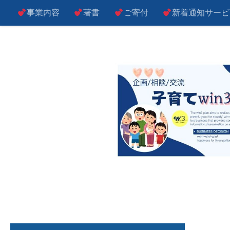
事業内容
著書
ご寄付
新着通知サービ
コンテンツへスキップ
子によし！親によし！世の中によし！