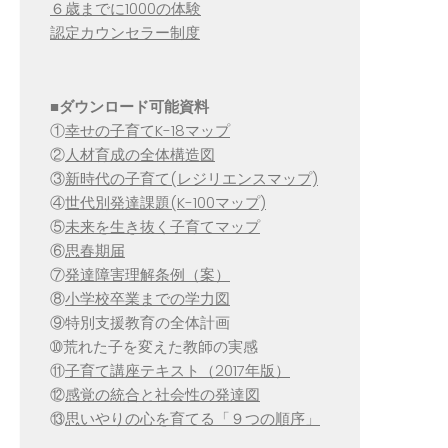
６歳までに1000の体験
認定カウンセラー制度
■
ダウンロード可能資料
①
幸せの子育てK-18マップ
②
人材育成の全体構造図
③
新時代の子育て(レジリエンスマップ)
④
世代別発達課題(K-100マップ)
⑤
未来を生き抜く子育てマップ
⑥
思春期届
⑦
発達障害理解条例（案）
⑧
小学校卒業までの学力図
⑨特別支援教育の全体計画
➉荒れた子を変えた教師の実感
⑪
子育て講座テキスト（2017年版）
⑫
感覚の統合と社会性の発達図
⑬
思いやりの心を育てる「９つの順序」