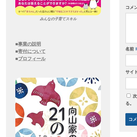
コメ
みんなの子育てスキル
■
事業の説明
名前
■
寄付について
■
プロフィール
サイ
次
る。