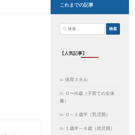
これまでの記事
検
索:
【人気記事】
保育スキル
０〜18歳（子育ての全体
像）
０～１歳半（乳児期）
１歳半～６歳（幼児期）