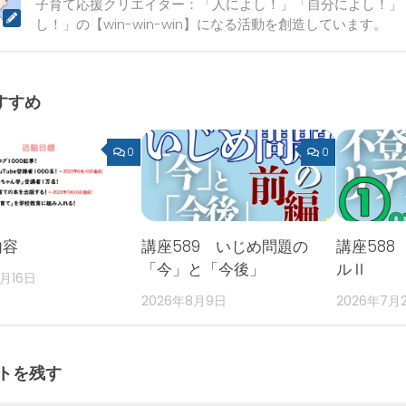
子育て応援クリエイター：「人によし！」「自分によし！」
し！」の【win-win-win】になる活動を創造しています。
すすめ
0
0
内容
講座589 いじめ問題の
講座588
「今」と「今後」
ルⅡ
2月16日
2026年8月9日
2026年7月
トを残す