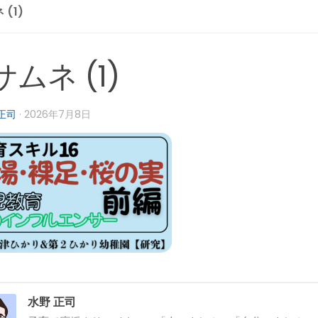
(1)
ムネ (1)
正司
·
2026年7月8日
水野 正司