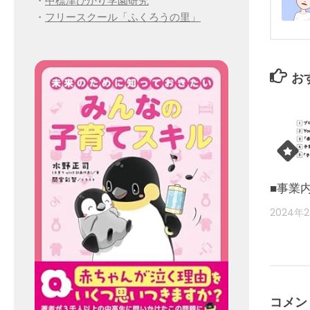
・
中標津ひかり学園研究
・
フリースクール「ふくろうの里」
お
■事業
2024年
コメン