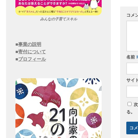
コメ
みんなの子育てスキル
■
事業の説明
■
寄付について
名前
■
プロフィール
サイ
次
る。