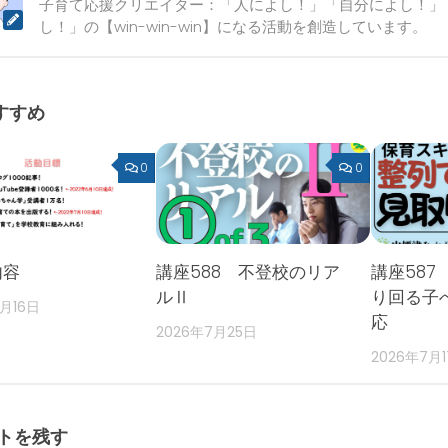
子育て応援クリエイター：「人によし！」「自分によし！」
し！」の【win-win-win】になる活動を創造しています。
すすめ
0
0
内容
講座588 不登校のリア
講座587
ルⅡ
り回る子
2月16日
応
2026年7月25日
2026年7月
トを残す