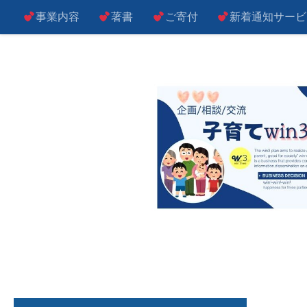
事業内容
著書
ご寄付
新着通知サービ
コンテンツへスキップ
子によし！親によし！世の中によし！