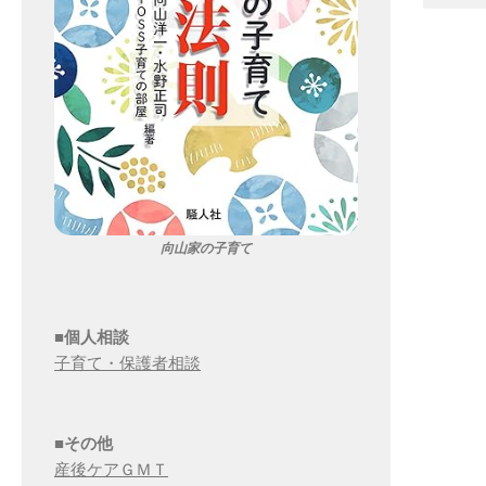
向山家の子育て
■個人相談
子育て・保護者相談
■その他
産後ケアＧＭＴ