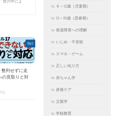
「世の中によ
６～12歳（児童期）
12～18歳（思春期）
発達障害への理解
いじめ・不登校
0
スマホ・ゲーム
正しい叱り方
 整列せずに走
への見取りと対
赤ちゃん学
産後ケア
17日
父親学
学校教育