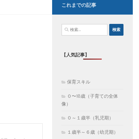
これまでの記事
検
索:
【人気記事】
保育スキル
０〜18歳（子育ての全体
像）
０～１歳半（乳児期）
１歳半～６歳（幼児期）