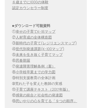
６歳までに1000の体験
認定カウンセラー制度
■
ダウンロード可能資料
①
幸せの子育てK-18マップ
②
人材育成の全体構造図
③
新時代の子育て(レジリエンスマップ)
④
世代別発達課題(K-100マップ)
⑤
未来を生き抜く子育てマップ
⑥
思春期届
⑦
発達障害理解条例（案）
⑧
小学校卒業までの学力図
⑨特別支援教育の全体計画
➉荒れた子を変えた教師の実感
⑪
子育て講座テキスト（2017年版）
⑫
感覚の統合と社会性の発達図
⑬
思いやりの心を育てる「９つの順序」