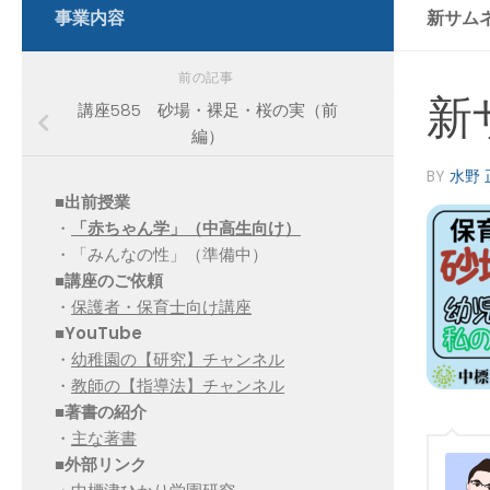
事業内容
新サムネ 
前の記事
新サ
講座585 砂場・裸足・桜の実（前
編）
BY
水野 
■出前授業
・
「赤ちゃん学」（中高生向け）
・「みんなの性」（準備中）
■講座のご依頼
・
保護者・保育士向け講座
■YouTube
・
幼稚園の【研究】チャンネル
・
教師の【指導法】チャンネル
■
著書の紹介
・
主な著書
■
外部リンク