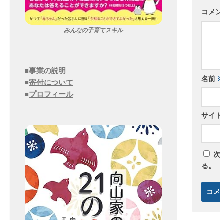
コメ
みんなの子育てスキル
■
事業の説明
名前
■
寄付について
■
プロフィール
サイ
次
る。