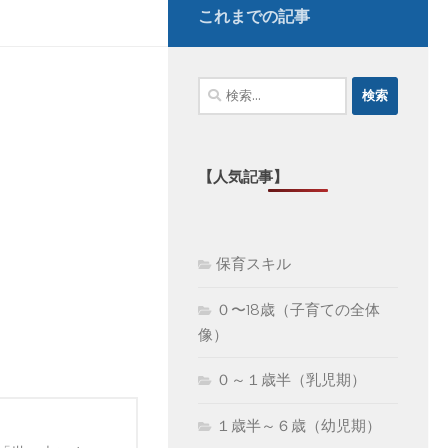
これまでの記事
検
索:
【人気記事】
保育スキル
０〜18歳（子育ての全体
像）
０～１歳半（乳児期）
１歳半～６歳（幼児期）