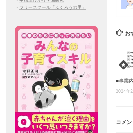
・
中標津ひかり学園研究
・
フリースクール「ふくろうの里」
お
■事業
2024年
コメン