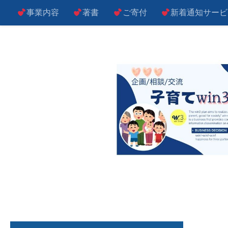
事業内容
著書
ご寄付
新着通知サービ
コンテンツへスキップ
子によし！親によし！世の中によし！