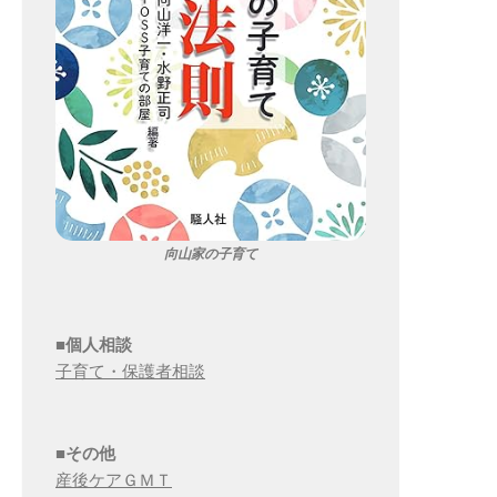
向山家の子育て
■個人相談
子育て・保護者相談
■その他
産後ケアＧＭＴ