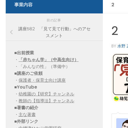
事業内容
2
前の記事
2
講座582 「見て見て行動」へのアセ
スメント
BY
水野 
■出前授業
・
「赤ちゃん学」（中高生向け）
・「みんなの性」（準備中）
■講座のご依頼
・
保護者・保育士向け講座
■YouTube
・
幼稚園の【研究】チャンネル
・
教師の【指導法】チャンネル
■
著書の紹介
・
主な著書
■
外部リンク