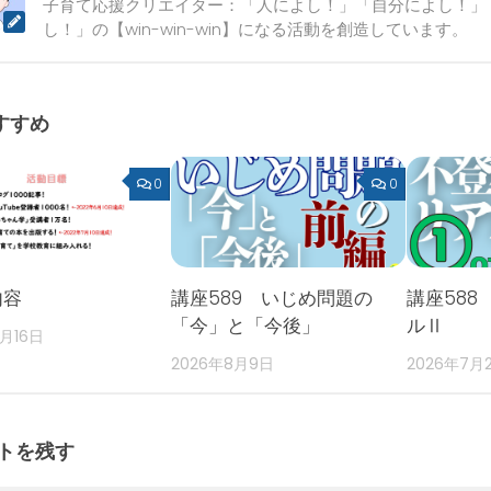
子育て応援クリエイター：「人によし！」「自分によし！」
し！」の【win-win-win】になる活動を創造しています。
すすめ
0
0
内容
講座589 いじめ問題の
講座588
「今」と「今後」
ルⅡ
2月16日
2026年8月9日
2026年7月
トを残す