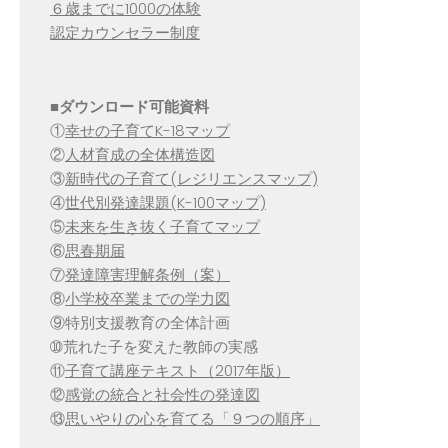
６歳までに1000の体験
認定カウンセラー制度
■
ダウンロード可能資料
①
幸せの子育てK-18マップ
②
人材育成の全体構造図
③
新時代の子育て(レジリエンスマップ)
④
世代別発達課題(K-100マップ)
⑤
未来を生き抜く子育てマップ
⑥
思春期届
⑦
発達障害理解条例（案）
⑧
小学校卒業までの学力図
⑨特別支援教育の全体計画
➉荒れた子を変えた教師の実感
⑪
子育て講座テキスト（2017年版）
⑫
感覚の統合と社会性の発達図
⑬
思いやりの心を育てる「９つの順序」