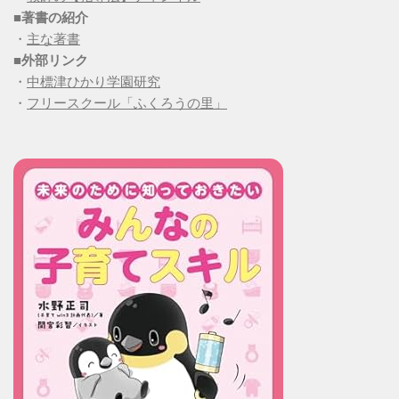
■
著書の紹介
・
主な著書
■
外部リンク
・
中標津ひかり学園研究
・
フリースクール「ふくろうの里」