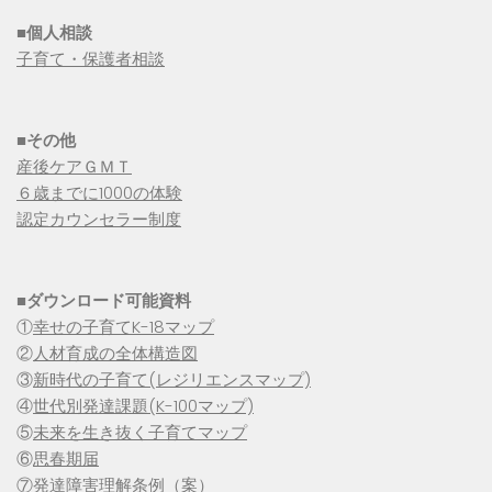
■個人相談
子育て・保護者相談
■その他
産後ケアＧＭＴ
６歳までに1000の体験
認定カウンセラー制度
■
ダウンロード可能資料
①
幸せの子育てK-18マップ
②
人材育成の全体構造図
③
新時代の子育て(レジリエンスマップ)
④
世代別発達課題(K-100マップ)
⑤
未来を生き抜く子育てマップ
⑥
思春期届
⑦
発達障害理解条例（案）