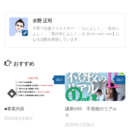
水野 正司
子育て応援クリエイター：「人によし！」「自分に
よし！」「世の中によし！」の【win-win-win】に
なる活動を創造しています。
おすすめ
0
0
■事業内容
講座588 不登校のリアル
Ⅱ
2024年2月16日
2026年7月25日