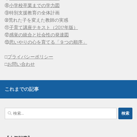
⑧
小学校卒業までの学力図
⑨特別支援教育の全体計画
➉荒れた子を変えた教師の実感
⑪
子育て講座テキスト（2017年版）
⑫
感覚の統合と社会性の発達図
⑬
思いやりの心を育てる「９つの順序」
□
プライバシーポリシー
□
お問い合わせ
これまでの記事
検
索: