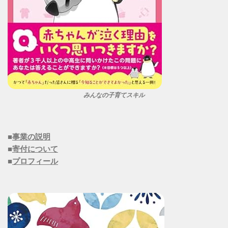
みんなの子育てスキル
■
事業の説明
■
寄付について
■
プロフィール